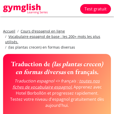
Test gratuit
Accueil
Cours d'espagnol en ligne
Vocabulaire espagnol de base : les 200+ mots les plus
utilisés.
(las plantas crecen) en formas diversas
Traduction de
(las plantas crecen)
en formas diversas
en français.
Traduction espagnol <> français :
toutes nos
fiches de vocabulaire espagnol.
Apprenez avec
Hotel Borbollón et progressez rapidement.
Testez votre niveau d'espagnol gratuitement dès
aujourd'hui.