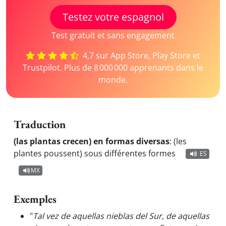
Testez votre espagnol
Test gratuit et sans engagement
4,7 sur App Store, Play Store et
Trustpilot. Plus de 8 000 000 apprenants dans le
monde.
Traduction
(las plantas crecen) en formas diversas
:
(les
plantes poussent) sous différentes formes
ES
MX
Exemples
"
Tal vez de aquellas nieblas del Sur, de aquellas