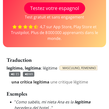
Testez votre espagnol
Test gratuit et sans engagement
4,7 sur App Store, Play Store et
Trustpilot. Plus de 8 000 000 apprenants dans le
monde.
Traduction
legítimo, legítima
:
légitime
MASCULINO, FEMENINO
ES
MX
una crítica legítima
une critique légitime
Exemples
"
Como sabéis, mi nieta Ana es la
legítima
heredera del hotel…
"