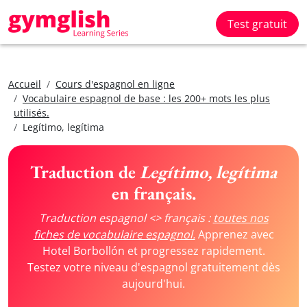
Test gratuit
Accueil
Cours d'espagnol en ligne
Vocabulaire espagnol de base : les 200+ mots les plus
utilisés.
Legítimo, legítima
Traduction de
Legítimo, legítima
en français.
Traduction espagnol <> français :
toutes nos
fiches de vocabulaire espagnol.
Apprenez avec
Hotel Borbollón et progressez rapidement.
Testez votre niveau d'espagnol gratuitement dès
aujourd'hui.