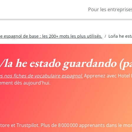
Pour les entreprise
e espagnol de base : les 200+ mots les plus utilisés.
Lo/la he es
/la he estado guardando (pa
s nos fiches de vocabulaire espagnol.
Apprenez avec Hotel 
tement dès aujourd'hui.
Store et Trustpilot. Plus de 8 000 000 apprenants dans le mo