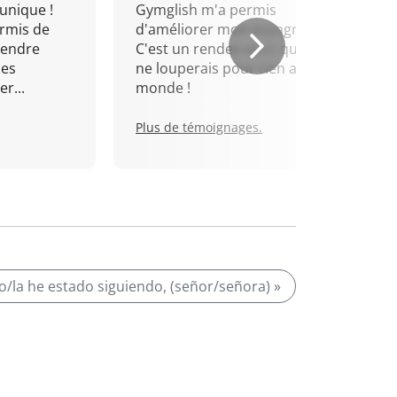
unique !
Gymglish m'a permis
rmis de
d'améliorer mon espagnol.
rendre
C'est un rendez-vous que je
mes
ne louperais pour rien au
r...
monde !
Plus de témoignages.
lo/la he estado siguiendo, (señor/señora) »