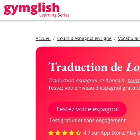
Accueil
Cours d'espagnol en ligne
Vocabulair
Traduction de
Lo
Traduction espagnol <> français :
toute
Testez votre niveau d'espagnol gratui
Testez votre espagnol
Test gratuit et sans engagement
4,7 sur App Store, Play 