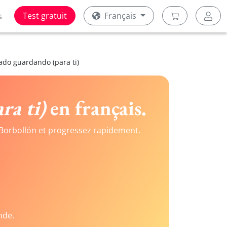
Test gratuit
Français
s
tado guardando (para ti)
ra ti)
en français.
Borbollón et progressez rapidement.
nde.