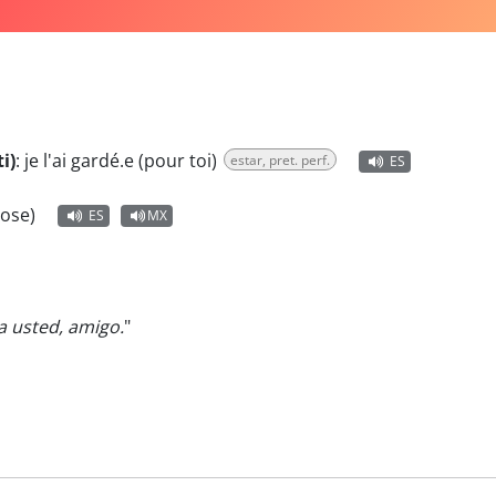
i)
:
je l'ai gardé.e (pour toi)
estar, pret. perf.
ES
ose)
ES
MX
 usted, amigo.
"