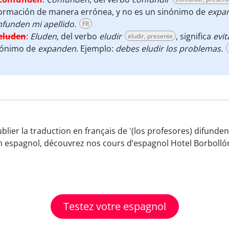
formación de manera errónea, y no es un sinónimo de
expa
funden mi apellido.
FR
eluden
:
Eluden
, del verbo
eludir
, significa
evit
eludir, presente
nónimo de
expanden
. Ejemplo:
debes eludir los problemas.
blier la traduction en français de '(los profesores) difunde
n espagnol, découvrez nos cours d’espagnol Hotel Borbollón
Testez votre espagnol