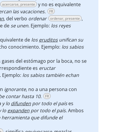
y no es equivalente
acercarse, presente
ercan las vacaciones.
FR
an
, del verbo
ordenar
,
ordenar, presente
te de
se unen
. Ejemplo:
los reyes
quivalente de
los
eruditos
unifican su
ucho conocimiento. Ejemplo:
los sabios
os gases del estómago por la boca, no se
correspondiente es
eructar
. Ejemplo:
los sabios
también
echan
ien
ignorante
, no a una persona con
be contar hasta 10.
FR
 y lo
difunden
por todo el país
es
y lo
expanden
por todo el país
. Ambos
 herramienta que difunde el
, significa
equivocarse
, mezclar
e