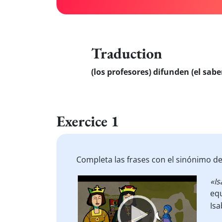
Traduction
(los profesores) difunden (el sabe
Exercice 1
Completa las frases con el sinónimo de 
Video
«Is
Player
equ
Isa