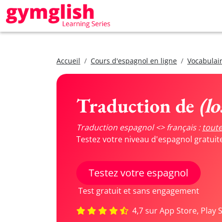
Accueil
Cours d'espagnol en ligne
Vocabulair
Traduction de
(l
Traduction espagnol <> français :
toute
Testez votre niveau d'espagnol gratui
Testez votre espagnol
Test gratuit et sans engagement
4,7 sur App Store, Play 