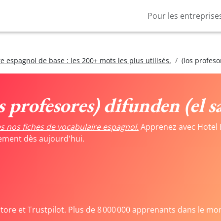
Pour les entreprise
e espagnol de base : les 200+ mots les plus utilisés.
(los profeso
os profesores) difunden (el s
s nos fiches de vocabulaire espagnol.
Apprenez avec Hotel 
tement dès aujourd'hui.
Store et Trustpilot. Plus de 8 000 000 apprenants dans le mo