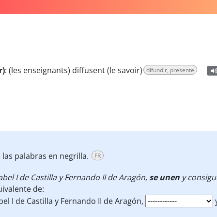
r)
:
(les enseignants) diffusent (le savoir)
difundir, presente
las palabras en negrilla.
FR
abel I de Castilla y Fernando II de Aragón,
se unen
y consigu
ivalente de:
bel I de Castilla y Fernando II de Aragón,
y