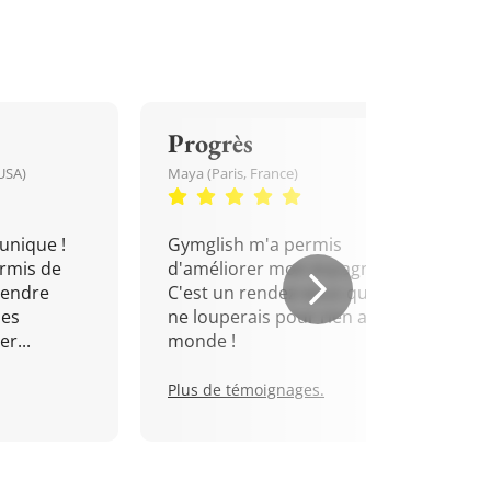
Progrès
USA)
Maya (Paris, France)
unique !
Gymglish m'a permis
rmis de
d'améliorer mon espagnol.
rendre
C'est un rendez-vous que je
mes
ne louperais pour rien au
r...
monde !
Plus de témoignages.