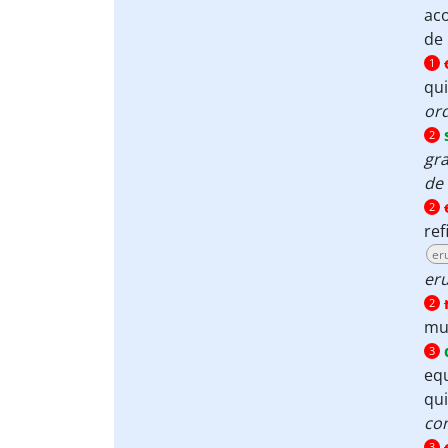
aco
de
1
qui
ord
2
gra
de 
2
ref
er
er
2
mu
3
eq
qu
co
3