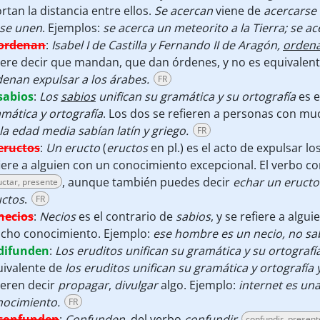
rtan la distancia entre ellos.
Se acercan
viene de
acercarse
se unen
. Ejemplos:
se acerca un meteorito a la Tierra; se ac
ordenan
:
Isabel I de Castilla y Fernando II de Aragón,
orden
ere decir que mandan, que dan órdenes, y no es equivalen
enan expulsar a los árabes.
FR
sabios
:
Los
sabios
unifican su gramática y su ortografía
es e
mática y ortografía
. Los dos se refieren a personas con m
la edad media sabían latín y griego.
FR
eructos
:
Un eructo
(
eructos
en pl.) es el acto de expulsar l
iere a alguien con un conocimiento excepcional. El verbo 
, aunque también puedes decir
echar un eructo
uctar, presente
uctos
.
FR
necios
:
Necios
es el contrario de
sabios
, y se refiere a algu
cho conocimiento. Ejemplo:
ese hombre es un necio, no sa
difunden
:
Los eruditos unifican su gramática y su ortografía
uivalente de
los eruditos unifican su gramática y ortografía 
ieren decir
propagar
,
divulgar
algo. Ejemplo:
internet es una
nocimiento.
FR
confunden
:
Confunden
, del verbo
confundir
confundir, present