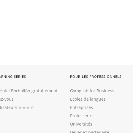
ARNING SERIES
POUR LES PROFESSIONNELS
Hotel Borbollón gratuitement
Gymglish for Business
z-vous
Ecoles de langues
ilisateurs
⭐️ ⭐️ ⭐️ ⭐️
Entreprises
Professeurs
Universités
Devenez partenaire