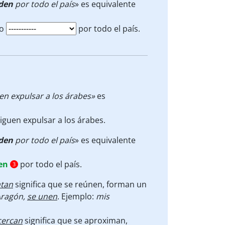
den
por todo el país
» es equivalente
lo
por todo el país.
en expulsar a los árabes»
es
iguen expulsar a los árabes.
den
por todo el país
» es equivalente
en
por todo el país.
3
ntan
significa que se reúnen, forman un
 Aragón,
se unen
. Ejemplo:
mis
cercan
significa que se aproximan,