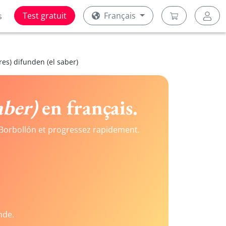
Test gratuit
Français
s
res) difunden (el saber)
aber)
en français.
Borbollón et progressez rapidement.
nde.