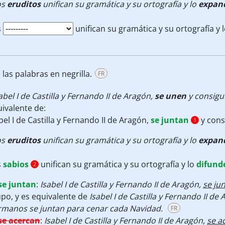
os
eruditos
unifican su gramática y su ortografía y lo
expan
s
unifican su gramática y su ortografía y 
las palabras en negrilla.
FR
abel I de Castilla y Fernando II de Aragón,
se unen
y consigu
ivalente de:
bel I de Castilla y Fernando II de Aragón,
se juntan
y cons
1
os
eruditos
unifican su gramática y su ortografía y lo
expan
s
sabios
unifican su gramática y su ortografía y lo
difund
2
se juntan
:
Isabel I de Castilla y Fernando II de Aragón,
se ju
po, y es equivalente de
Isabel I de Castilla y Fernando II de
rmanos se juntan para cenar cada Navidad.
FR
se acercan
:
Isabel I de Castilla y Fernando II de Aragón,
se a