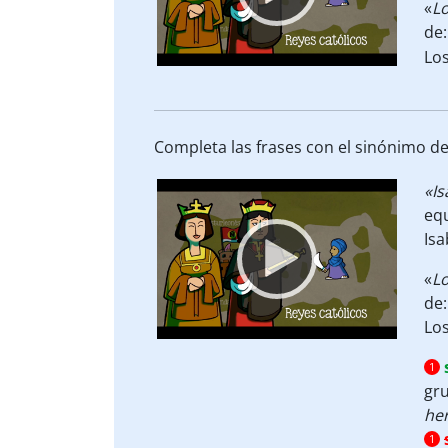
«
L
de:
Lo
Completa las frases con el sinónimo de 
Video
«Is
Player
equ
Isa
«
L
de:
Lo
1
gru
he
1