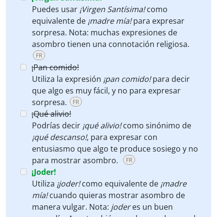
Puedes usar
¡Virgen Santísima!
como
equivalente de
¡madre mía!
para expresar
sorpresa. Nota: muchas expresiones de
asombro tienen una connotación religiosa.
FR
¡Pan comido!
Utiliza la expresión
¡pan comido!
para decir
que algo es muy fácil, y no para expresar
sorpresa.
FR
¡Qué alivio!
Podrías decir
¡qué alivio!
como sinónimo de
¡qué descanso!
, para expresar con
entusiasmo que algo te produce sosiego y no
para mostrar asombro.
FR
¡Joder!
Utiliza
¡joder!
como equivalente de
¡madre
mía!
cuando quieras mostrar asombro de
manera vulgar. Nota:
joder
es un buen