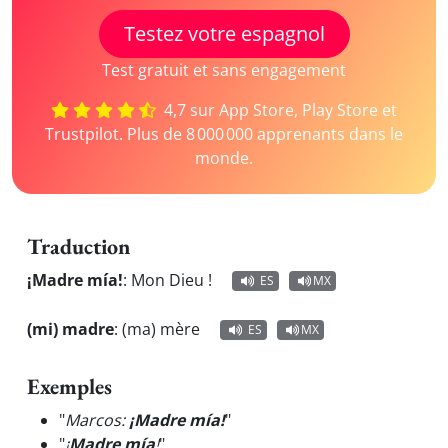
Testez votre espagnol
Test gratuit et sans engagement
4,7 sur App Store, Play Store et
Trustpilot. Plus de 8 000 000 apprenants dans le
monde.
Traduction
¡Madre mía!
:
Mon Dieu !
ES
MX
(mi) madre
:
(ma) mère
ES
MX
Exemples
"
Marcos:
¡Madre mía!
"
"
¡
Madre mía
!
"