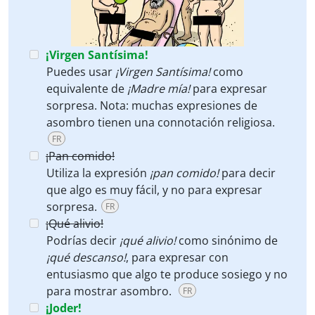
¡Virgen Santísima!
Puedes usar
¡Virgen Santísima!
como
equivalente de
¡Madre mía!
para expresar
sorpresa. Nota: muchas expresiones de
asombro tienen una connotación religiosa.
FR
¡Pan comido!
Utiliza la expresión
¡pan comido!
para decir
que algo es muy fácil, y no para expresar
sorpresa.
FR
¡Qué alivio!
Podrías decir
¡qué alivio!
como sinónimo de
¡qué descanso!
, para expresar con
entusiasmo que algo te produce sosiego y no
para mostrar asombro.
FR
¡Joder!