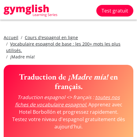
Test gratuit
Accueil
Cours d'espagnol en ligne
Vocabulaire espagnol de base : les 200+ mots les plus
utilisés.
¡Madre mía!
Traduction de
¡Madre mía!
en
français.
Traduction espagnol <> français :
toutes nos
fiches de vocabulaire espagnol.
Apprenez avec
Hotel Borbollón et progressez rapidement.
Testez votre niveau d'espagnol gratuitement dès
aujourd'hui.