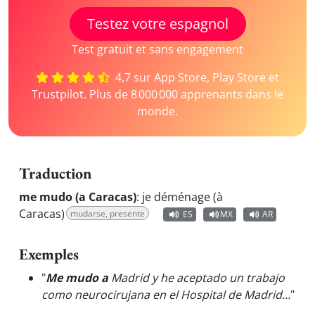
Testez votre espagnol
Test gratuit et sans engagement
4,7 sur App Store, Play Store et
Trustpilot. Plus de 8 000 000 apprenants dans le
monde.
Traduction
me mudo (a Caracas)
:
je déménage (à
Caracas)
mudarse, presente
ES
MX
AR
Exemples
"
Me mudo a
Madrid y he aceptado un trabajo
como neurocirujana en el Hospital de Madrid…
"