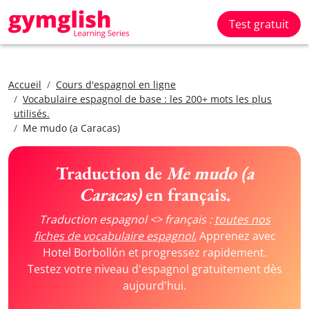
Test gratuit
Accueil
Cours d'espagnol en ligne
Vocabulaire espagnol de base : les 200+ mots les plus
utilisés.
Me mudo (a Caracas)
Traduction de
Me mudo (a
Caracas)
en français.
Traduction espagnol <> français :
toutes nos
fiches de vocabulaire espagnol.
Apprenez avec
Hotel Borbollón et progressez rapidement.
Testez votre niveau d'espagnol gratuitement dès
aujourd'hui.