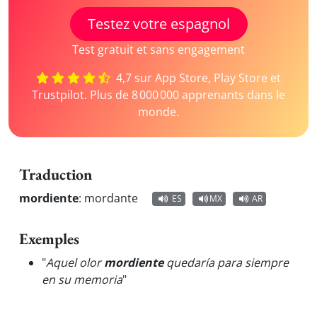
Testez votre espagnol
Test gratuit et sans engagement
4,7 sur App Store, Play Store et
Trustpilot. Plus de 8 000 000 apprenants dans le
monde.
Traduction
mordiente
:
mordante
ES
MX
AR
Exemples
"
Aquel olor
mordiente
quedaría para siempre
en su memoria
"