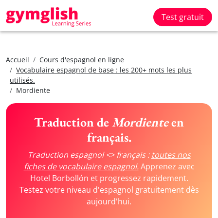
Test gratuit
Accueil
Cours d'espagnol en ligne
Vocabulaire espagnol de base : les 200+ mots les plus
utilisés.
Mordiente
Traduction de
Mordiente
en
français.
Traduction espagnol <> français :
toutes nos
fiches de vocabulaire espagnol.
Apprenez avec
Hotel Borbollón et progressez rapidement.
Testez votre niveau d'espagnol gratuitement dès
aujourd'hui.