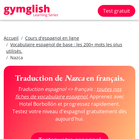
Test gratuit
Accueil
Cours d'espagnol en ligne
Vocabulaire espagnol de base : les 200+ mots les plus
utilisés.
Nazca
Traduction de
Nazca
en français.
Traduction espagnol <> français :
toutes nos
fiches de vocabulaire espagnol.
Apprenez avec
Hotel Borbollón et progressez rapidement.
Testez votre niveau d'espagnol gratuitement dès
aujourd'hui.