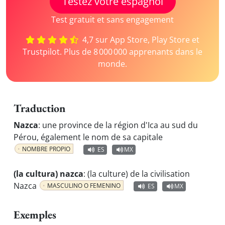
Testez votre espagnol
Test gratuit et sans engagement
4,7 sur App Store, Play Store et
Trustpilot. Plus de 8 000 000 apprenants dans le
monde.
Traduction
Nazca
:
une province de la région d'Ica au sud du
Pérou, également le nom de sa capitale
NOMBRE PROPIO
ES
MX
(la cultura) nazca
:
(la culture) de la civilisation
Nazca
MASCULINO O FEMENINO
ES
MX
Exemples