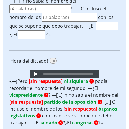
—[...] ¡Y no sabía el nombre del
! [...] O incluso el
nombre de los
con los
que se supone que debo trabajar. —¿El
?¿El
?».
¡Hora del dictado!
FR
Audio
Player
«—¡Pero
[sin respuesta]
ni siquiera
podía
1
recordar el nombre de mi segundo! —¿El
vicepresidente
? —[...] ¡Y no sabía el nombre del
2
[sin respuesta]
partido de la oposición
! [...] O
3
incluso el nombre de los
[sin respuesta]
órganos
legislativos
con los que se supone que debo
4
trabajar. —¿El
senado
?¿El
congreso
?».
5
6