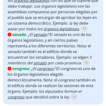
los
órganos legislativos
con los que se supone que
debo trabajar. Los órganos legislativos
son las
asambleas compuestas por personas elegidas por
el pueblo que se encargan de aprobar las leyes en
un sistema democrático. Ejemplo:
la ley debe
pasar por todos los
órganos legislativos
.
FR
senado
:
¿El
senado
?
El
senado
es uno de los
5
órganos legislativos, y en ciertos países
representa a los diferentes territorios. Nota: el
senado
también es el edificio donde se
encuentran los senadores. Ejemplo:
se eligen 3
miembros del
senado
por cada provincia.
FR
congreso
:
¿El
congreso
?
El
congreso
es uno de
6
los órganos legislativos elegido
democráticamente. Nota: el
congreso
también es
el edificio donde se realizan las sesiones de este
órgano. Ejemplo:
los diputados forman el
congreso
que decidirá sobre la ley.
FR