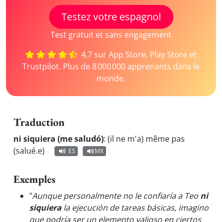
Testez votre espagnol
Test gratuit et sans engagement
4,7 sur App Store, Play Store et
Trustpilot. Plus de 8 000 000 apprenants dans le
monde.
Traduction
ni siquiera (me saludó)
:
(il ne m'a) même pas
(salué.e)
ES
MX
Exemples
"
Aunque personalmente no le confiaría a Teo
ni
siquiera
la ejecución de tareas básicas, imagino
que podría ser un elemento valioso en ciertos