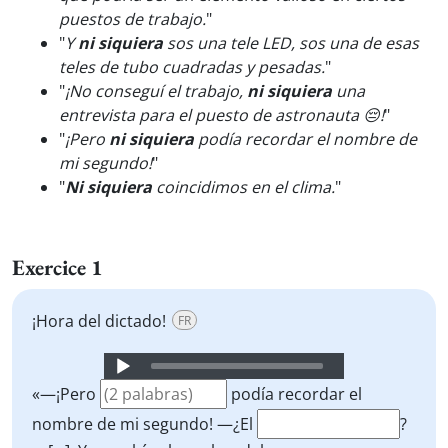
puestos de trabajo.
"
"
Y
ni siquiera
sos una tele LED, sos una de esas
teles de tubo cuadradas y pesadas.
"
"
¡No conseguí el trabajo,
ni siquiera
una
entrevista para el puesto de astronauta 😔!
"
"
¡Pero
ni siquiera
podía recordar el nombre de
mi segundo!
"
"
Ni siquiera
coincidimos en el clima.
"
Exercice 1
¡Hora del dictado!
FR
Audio
Player
«—¡Pero
podía recordar el
nombre de mi segundo! —¿El
?