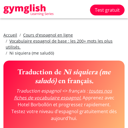
Test gratuit
Accueil
Cours d'espagnol en ligne
Vocabulaire espagnol de base : les 200+ mots les plus
utilisés.
Ni siquiera (me saludó)
Traduction de
Ni siquiera (me
saludó)
en français.
Traduction espagnol <> français :
toutes nos
fiches de vocabulaire espagnol.
Apprenez avec
Hotel Borbollón et progressez rapidement.
Testez votre niveau d'espagnol gratuitement dès
aujourd'hui.