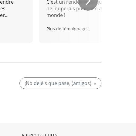
rendre
C'est un rendez-vous que je
mes
ne louperais pour rien au
r...
monde !
Plus de témoignages.
¡No dejéis que pase, (amigos)! »
RUBRIQUES UTILES