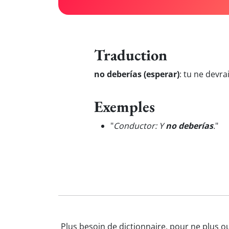
Traduction
no deberías (esperar)
:
tu ne devra
Exemples
"
Conductor: Y
no deberías
.
"
Plus besoin de dictionnaire, pour ne plus o