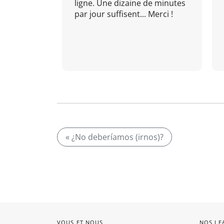
ligne. Une dizaine de minutes
par jour suffisent... Merci !
« ¿No deberíamos (irnos)?
VOUS ET NOUS
NOS LE