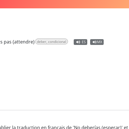
is pas (attendre)
deber, condicional
ES
MX
ublier la traduction en français de 'No deberías (esperar)' 