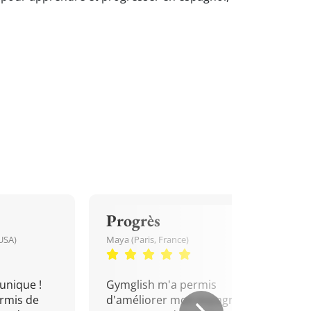
Progrès
USA)
Maya (Paris, France)
unique !
Gymglish m'a permis
rmis de
d'améliorer mon espagnol.