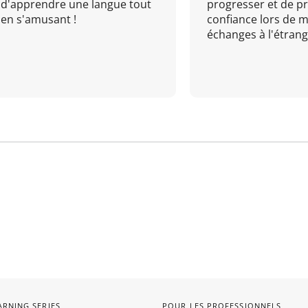
d'apprendre une langue tout
progresser et de p
en s'amusant !
confiance lors de 
échanges à l'étrange
ARNING SERIES
POUR LES PROFESSIONNELS