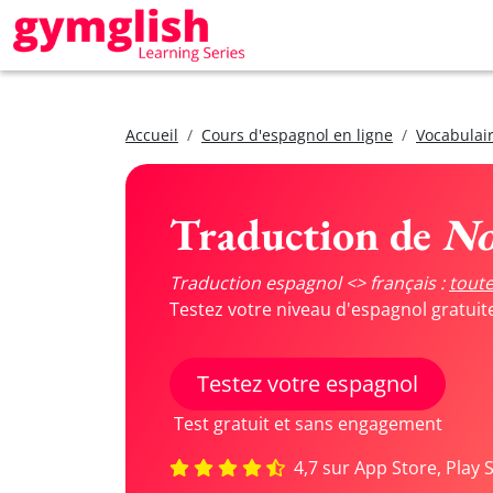
Accueil
Cours d'espagnol en ligne
Vocabulair
Traduction de
No
Traduction espagnol <> français :
toute
Testez votre niveau d'espagnol gratui
Testez votre espagnol
Test gratuit et sans engagement
4,7 sur App Store, Play 