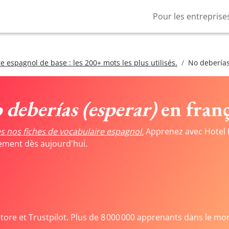
Pour les entreprise
e espagnol de base : les 200+ mots les plus utilisés.
No deberías
 deberías (esperar)
en franç
s nos fiches de vocabulaire espagnol.
Apprenez avec Hotel 
tement dès aujourd'hui.
Store et Trustpilot. Plus de 8 000 000 apprenants dans le mo