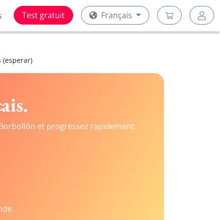
Test gratuit
Français
s
 (esperar)
ais.
Borbollón et progressez rapidement.
nde.