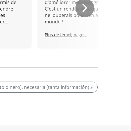
rmis de
d'améliorer mon espagnol.
rendre
C'est un rendez-vous que je
mes
ne louperais pour rien au
r...
monde !
Plus de témoignages.
to dinero), necesaria (tanta información) »