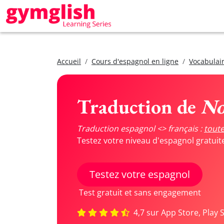
Accueil
Cours d'espagnol en ligne
Vocabulair
Traduction de
No
Traduction espagnol <> français :
toute
Testez votre niveau d'espagnol gratui
Testez votre espagnol
Test gratuit et sans engagement
4,7 sur App Store, Play 