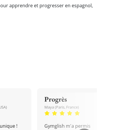
t pour apprendre et progresser en espagnol,
Progrès
USA)
Maya (Paris, France)
unique !
Gymglish m'a permis