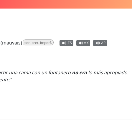
s (mauvais)
ser, pret. imperf.
ES
MX
AR
tir una cama con un fontanero
no era
lo más apropiado.
"
ente.
"