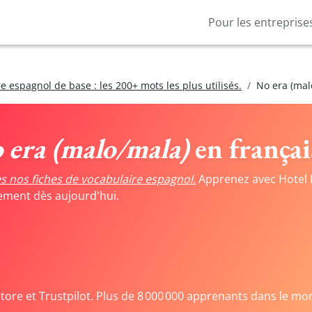
Pour les entreprise
e espagnol de base : les 200+ mots les plus utilisés.
No era (mal
 era (malo/mala)
en françai
s nos fiches de vocabulaire espagnol.
Apprenez avec Hotel 
tement dès aujourd'hui.
Store et Trustpilot. Plus de 8 000 000 apprenants dans le mo