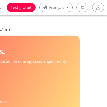
Test gratuit
Français
s
o/mala)
s.
Borbollón et progressez rapidement.
nde.