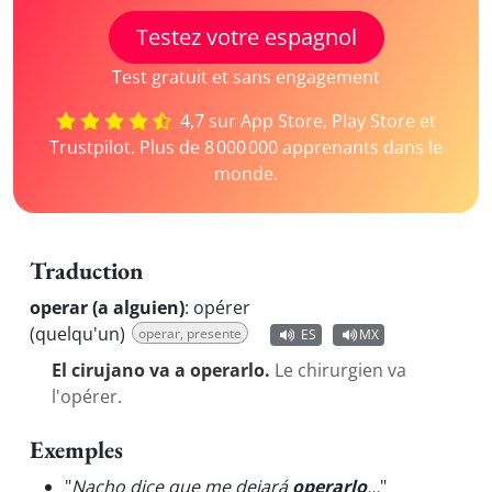
Testez votre espagnol
Test gratuit et sans engagement
4,7 sur App Store, Play Store et
Trustpilot. Plus de 8 000 000 apprenants dans le
monde.
Traduction
operar (a alguien)
:
opérer
(quelqu'un)
operar, presente
ES
MX
El cirujano va a operarlo.
Le chirurgien va
l'opérer.
Exemples
"
Nacho dice que me dejará
operarlo
…
"