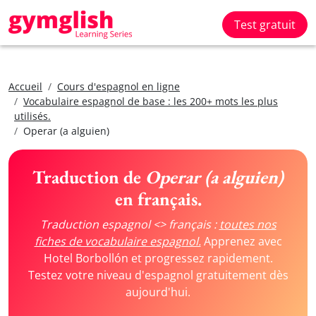
Test gratuit
Accueil
Cours d'espagnol en ligne
Vocabulaire espagnol de base : les 200+ mots les plus
utilisés.
Operar (a alguien)
Traduction de
Operar (a alguien)
en français.
Traduction espagnol <> français :
toutes nos
fiches de vocabulaire espagnol.
Apprenez avec
Hotel Borbollón et progressez rapidement.
Testez votre niveau d'espagnol gratuitement dès
aujourd'hui.