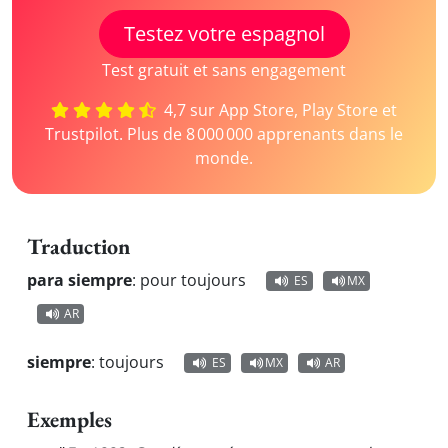
Testez votre espagnol
Test gratuit et sans engagement
4,7 sur App Store, Play Store et
Trustpilot. Plus de 8 000 000 apprenants dans le
monde.
Traduction
para siempre
:
pour toujours
ES
MX
AR
siempre
:
toujours
ES
MX
AR
Exemples