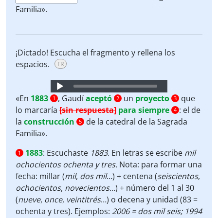
Familia».
¡Dictado! Escucha el fragmento y rellena los
espacios.
FR
Audio
Player
«En
1883
, Gaudí
aceptó
un
proyecto
que
1
2
3
lo marcaría
[sin respuesta]
para siempre
: el de
4
la
construcción
de la catedral de la Sagrada
5
Familia».
1883
:
Escuchaste
1883
. En letras se escribe
mil
1
ochocientos ochenta y tres.
Nota: para formar una
fecha: millar (
mil
,
dos mil
…) + centena (
seiscientos
,
ochocientos
,
novecientos
…) + número del 1 al 30
(
nueve
,
once
,
veintitrés
…) o decena y unidad (83 =
ochenta y tres). Ejemplos:
2006 = dos mil seis; 1994