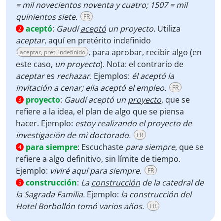
= mil novecientos noventa y cuatro; 1507 = mil
quinientos siete.
FR
aceptó
:
Gaudí
aceptó
un proyecto.
Utiliza
2
aceptar
, aquí en pretérito indefinido
, para aprobar, recibir algo (en
aceptar, pret. indefinido
este caso,
un proyecto
). Nota: el contrario de
aceptar
es
rechazar
. Ejemplos:
él aceptó la
invitación a cenar; ella aceptó el empleo.
FR
proyecto
:
Gaudí aceptó un
proyecto
, que se
3
refiere a la idea, el plan de algo que se piensa
hacer. Ejemplo:
estoy realizando el proyecto de
investigación de mi doctorado.
FR
para siempre
:
Escuchaste
para siempre
, que se
4
refiere a algo definitivo, sin límite de tiempo.
Ejemplo:
viviré aquí para siempre.
FR
construcción
:
La
construcción
de la catedral de
5
la Sagrada Familia.
Ejemplo:
la construcción del
Hotel Borbollón tomó varios años.
FR