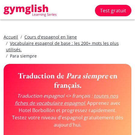
Test gratuit
Accueil
Cours d'espagnol en ligne
Vocabulaire espagnol de base : les 200+ mots les plus
utilisés.
Para siempre
Traduction de
Para siempre
en
français.
Traduction espagnol <> français :
toutes nos
fiches de vocabulaire espagnol.
Apprenez avec
Hotel Borbollón et progressez rapidement.
Testez votre niveau d'espagnol gratuitement dès
aujourd'hui.