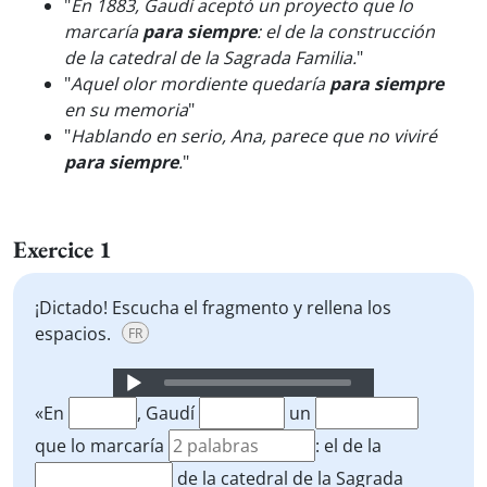
"
En 1883, Gaudí aceptó un proyecto que lo
marcaría
para siempre
: el de la construcción
de la catedral de la Sagrada Familia.
"
"
Aquel olor mordiente quedaría
para siempre
en su memoria
"
"
Hablando en serio, Ana, parece que no viviré
para siempre
.
"
Exercice 1
¡Dictado! Escucha el fragmento y rellena los
espacios.
FR
Audio
Player
«En
, Gaudí
un
que lo marcaría
: el de la
de la catedral de la Sagrada