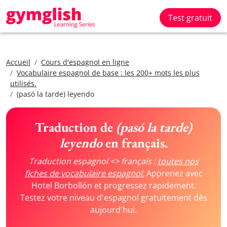
Test gratuit
Accueil
Cours d'espagnol en ligne
Vocabulaire espagnol de base : les 200+ mots les plus
utilisés.
(pasó la tarde) leyendo
Traduction de
(pasó la tarde)
leyendo
en français.
Traduction espagnol <> français :
toutes nos
fiches de vocabulaire espagnol.
Apprenez avec
Hotel Borbollón et progressez rapidement.
Testez votre niveau d'espagnol gratuitement dès
aujourd'hui.