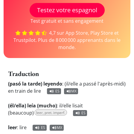
Testez votre espagnol
Test gratuit et sans engagement
4,7 sur App Store, Play Store et
Trustpilot. Plus de 8 000 000 apprenants dans le
monde.
Traduction
(pasó la tarde) leyendo
:
(il/elle a passé l'après-midi)
en train de lire
ES
MX
(él/ella) leía (mucho)
:
il/elle lisait
(beaucoup)
leer, pret. imperf.
ES
leer
:
lire
ES
MX