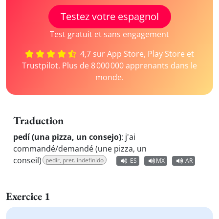
Testez votre espagnol
Test gratuit et sans engagement
4,7 sur App Store, Play Store et
Trustpilot. Plus de 8 000 000 apprenants dans le
monde.
Traduction
pedí (una pizza, un consejo)
:
j'ai
commandé/demandé (une pizza, un
conseil)
pedir, pret. indefinido
ES
MX
AR
Exercice 1