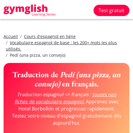
Test gratuit
Accueil
Cours d'espagnol en ligne
Vocabulaire espagnol de base : les 200+ mots les plus
utilisés.
Pedí (una pizza, un consejo)
Traduction de
Pedí (una pizza, un
consejo)
en français.
Traduction espagnol <> français :
toutes nos
fiches de vocabulaire espagnol.
Apprenez avec
Hotel Borbollón et progressez rapidement.
Testez votre niveau d'espagnol gratuitement dès
aujourd'hui.