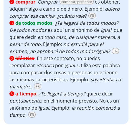
comprar
:
Comprar
es obtener,
comprar, presente
2
adquirir algo a cambio de dinero. Ejemplo:
quiero
comprar esa camisa, ¿cuánto vale?
FR
de todos modos
:
¿Te llegará
de todos modos
?
3
De todos modos
es aquí un sinónimo de
igual
, que
quiere decir
en todo caso, de cualquier manera, a
pesar de todo.
Ejemplo:
no estudié para el
examen, ¿lo aprobaré de todos modos/igual?
FR
idéntica
:
En este contexto, no puedes
3
reemplazar
idéntica
por
igual
. Utiliza esta palabra
para comparar dos cosas o personas que tienen
las mismas características. Ejemplo:
soy idéntica a
mi madre.
FR
a tiempo
:
¿Te llegará
a tiempo
?
quiere decir
3
puntualmente
, en el momento previsto. No es un
sinónimo de
igual
. Ejemplo:
la reunión comenzó a
tiempo.
FR