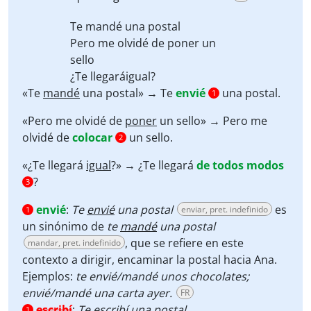
Te
mandé
una postal
Pero me olvidé de
poner
un
sello
¿Te llegará
igual?
«Te
mandé
una postal» → Te
envié
una postal.
1
«Pero me olvidé de
poner
un sello» → Pero me
olvidé de
colocar
un sello.
2
«¿Te llegará
igual
?» → ¿Te llegará
de todos modos
?
3
envié
:
Te
envié
una postal
es
enviar, pret. indefinido
1
un sinónimo de
te
mandé
una postal
, que se refiere en este
mandar, pret. indefinido
contexto a dirigir, encaminar la postal hacia Ana.
Ejemplos:
te envié/mandé unos chocolates;
envié/mandé una carta ayer.
FR
escribí
:
Te
escribí
una postal
1