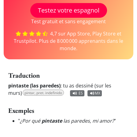
Testez votre espagnol
Test gratuit et sans engagement
4,7 sur App Store, Play Store et
Trustpilot. Plus de 8 000 000 apprenants dans le
monde.
Traduction
pintaste (las paredes)
:
tu as dessiné (sur les
murs)
pintar, pret. indefinido
ES
MX
Exemples
"
¿Por qué
pintaste
las paredes, mi amor?
"