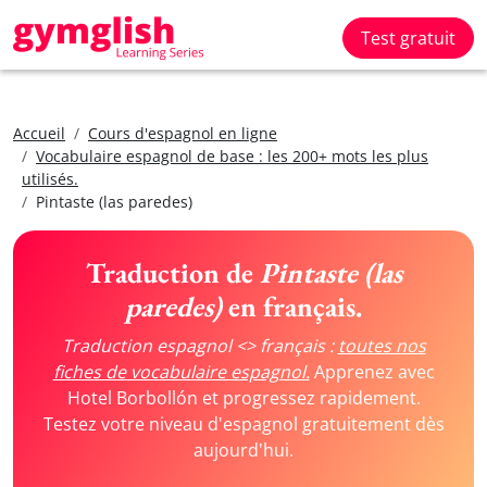
Test gratuit
Accueil
Cours d'espagnol en ligne
Vocabulaire espagnol de base : les 200+ mots les plus
utilisés.
Pintaste (las paredes)
Traduction de
Pintaste (las
paredes)
en français.
Traduction espagnol <> français :
toutes nos
fiches de vocabulaire espagnol.
Apprenez avec
Hotel Borbollón et progressez rapidement.
Testez votre niveau d'espagnol gratuitement dès
aujourd'hui.