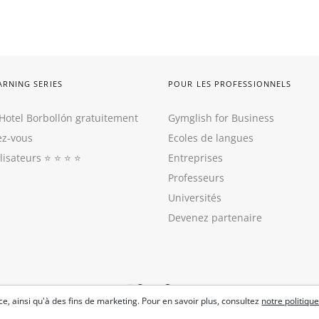
ARNING SERIES
POUR LES PROFESSIONNELS
Hotel Borbollón gratuitement
Gymglish for Business
z-vous
Ecoles de langues
ilisateurs
⭐️ ⭐️ ⭐️ ⭐️
Entreprises
Professeurs
Universités
Devenez partenaire
e, ainsi qu'à des fins de marketing. Pour en savoir plus, consultez
notre politique