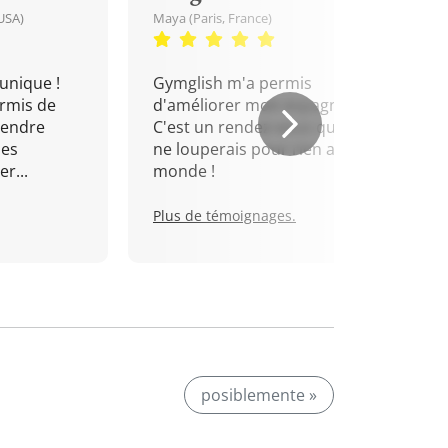
USA)
Maya (Paris, France)
unique !
Gymglish m'a permis
rmis de
d'améliorer mon espagnol.
rendre
C'est un rendez-vous que je
mes
ne louperais pour rien au
r...
monde !
Plus de témoignages.
posiblemente »