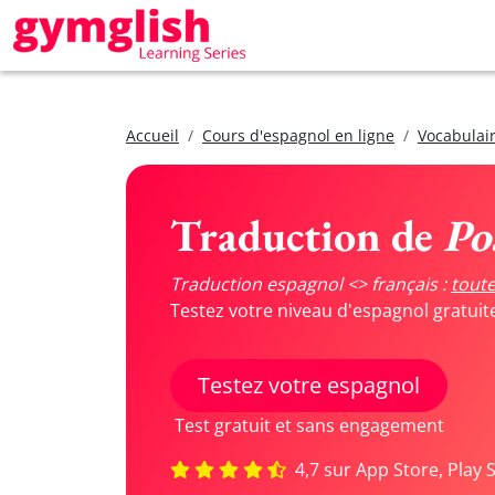
Accueil
Cours d'espagnol en ligne
Vocabulair
Traduction de
Po
Traduction espagnol <> français :
toute
Testez votre niveau d'espagnol gratui
Testez votre espagnol
Test gratuit et sans engagement
4,7 sur App Store, Play 