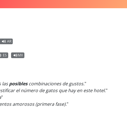
AR
ES
MX
s las
posibles
combinaciones de gustos.
"
stificar el número de gatos que hay en este hotel.
"
a
"
entos amorosos (primera fase).
"