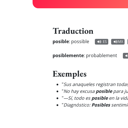
Traduction
posible
:
possible
ES
MX
posiblemente
:
probablement
Exemples
"
Sus anaqueles registran toda
"
No hay excusa
posible
para ju
"
—Sí, todo es
posible
en la vid
"
Diagnóstico:
Posibles
sentimi