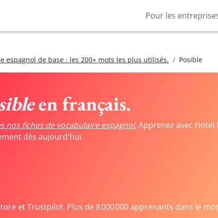
Pour les entreprise
e espagnol de base : les 200+ mots les plus utilisés.
Posible
sible
en français.
s nos fiches de vocabulaire espagnol.
Apprenez avec Hotel 
tement dès aujourd'hui.
Store et Trustpilot. Plus de 8 000 000 apprenants dans le mo