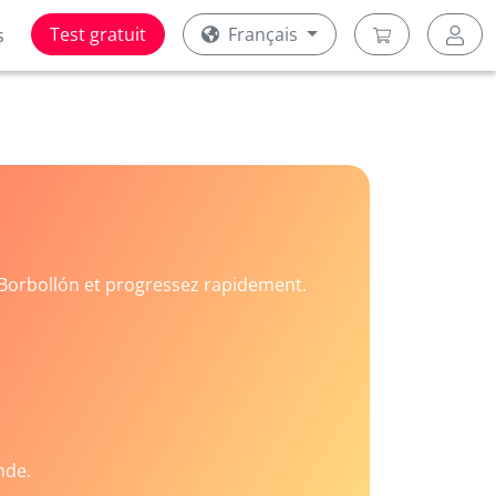
Test gratuit
Français
s
Borbollón et progressez rapidement.
nde.