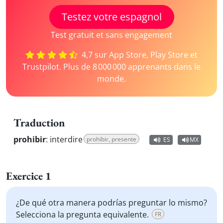
Testez votre espagnol
Test gratuit et sans engagement
4,7 sur App Store, Play Store et
Trustpilot. Plus de 8 000 000 apprenants dans le
monde.
Traduction
prohibir
:
interdire
prohibir, presente
ES
MX
Exercice 1
¿De qué otra manera podrías preguntar lo mismo?
Selecciona la pregunta equivalente.
FR