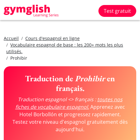
Test gratuit
Accueil
Cours d'espagnol en ligne
Vocabulaire espagnol de base : les 200+ mots les plus
utilisés.
Prohibir
Traduction de
Prohibir
en
français.
Traduction espagnol <> français :
toutes nos
fiches de vocabulaire espagnol.
Apprenez avec
Hotel Borbollón et progressez rapidement.
Testez votre niveau d'espagnol gratuitement dès
aujourd'hui.