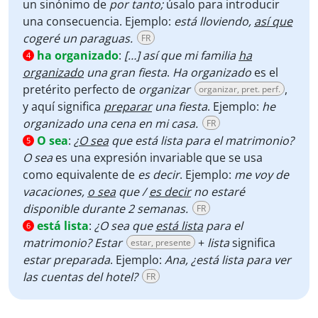
un sinónimo de
por tanto;
úsalo para introducir
una consecuencia. Ejemplo:
está lloviendo,
así que
cogeré un paraguas.
FR
ha organizado
:
[…] así que mi familia
ha
4
organizado
una gran fiesta
.
Ha organizado
es el
pretérito perfecto de
organizar
,
organizar, pret. perf.
y aquí significa
preparar
una fiesta
. Ejemplo:
he
organizado una cena en mi casa.
FR
O sea
:
¿
O sea
que está lista para el matrimonio?
5
O sea
es una expresión invariable que se usa
como equivalente de
es decir
. Ejemplo:
me voy de
vacaciones,
o sea
que /
es decir
no estaré
disponible durante 2 semanas.
FR
está lista
:
¿O sea que
está lista
para el
6
matrimonio?
Estar
+
lista
significa
estar, presente
estar preparada
. Ejemplo:
Ana, ¿está lista para ver
las cuentas del hotel?
FR