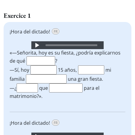
Exercice 1
¡Hora del dictado!
FR
Audio
Player
«—Señorita, hoy es su fiesta, ¿podría explicarnos
de qué
?
—Sí, hoy
15 años,
mi
familia
una gran fiesta.
—¿
que
para el
matrimonio?».
¡Hora del dictado!
FR