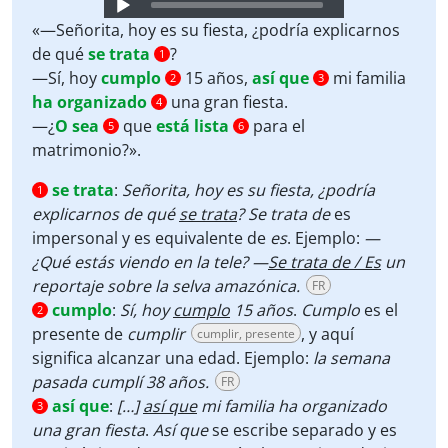
Audio
Player
«—Señorita, hoy es su fiesta, ¿podría explicarnos
de qué
se trata
?
1
—Sí, hoy
cumplo
15 años,
así que
mi familia
2
3
ha organizado
una gran fiesta.
4
—¿
O sea
que
está lista
para el
5
6
matrimonio?».
se trata
:
Señorita, hoy es su fiesta, ¿podría
1
explicarnos de qué
se trata
?
Se trata de
es
impersonal y es equivalente de
es
. Ejemplo:
—
¿Qué estás viendo en la tele? —
Se trata de / Es
un
reportaje sobre la selva amazónica.
FR
cumplo
:
Sí, hoy
cumplo
15 años
.
Cumplo
es el
2
presente de
cumplir
, y aquí
cumplir, presente
significa alcanzar una edad. Ejemplo:
la semana
pasada cumplí 38 años.
FR
así que
:
[…]
así que
mi familia ha organizado
3
una gran fiesta
.
Así que
se escribe separado y es