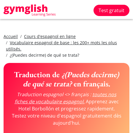
Test gratuit
Accueil
Cours d'espagnol en ligne
Vocabulaire espagnol de base : les 200+ mots les plus
utilisés.
¿(Puedes decirme) de qué se trata?
Traduction de
¿(Puedes decirme)
de qué se trata?
en français.
Traduction espagnol <> français :
toutes nos
fiches de vocabulaire espagnol.
Apprenez avec
Hotel Borbollón et progressez rapidement.
Testez votre niveau d'espagnol gratuitement dès
aujourd'hui.