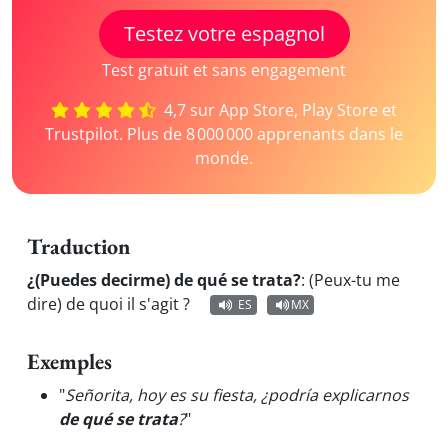
Testez votre espagnol
Test gratuit et sans engagement
4,7 sur App Store, Play Store et
Trustpilot. Plus de 8 000 000 apprenants dans le
monde.
Traduction
¿(Puedes decirme) de qué se trata?
:
(Peux-tu me
dire) de quoi il s'agit ?
ES
MX
Exemples
"
Señorita, hoy es su fiesta, ¿podría explicarnos
de qué se trata
?
"