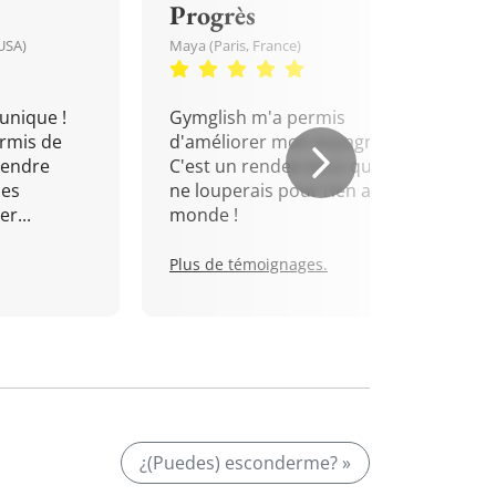
Progrès
USA)
Maya (Paris, France)
unique !
Gymglish m'a permis
rmis de
d'améliorer mon espagnol.
rendre
C'est un rendez-vous que je
mes
ne louperais pour rien au
r...
monde !
Plus de témoignages.
¿(Puedes) esconderme? »