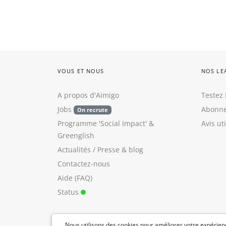
VOUS ET NOUS
NOS LE
A propos d'Aimigo
Testez 
Jobs
Abonne
On recrute
Programme 'Social Impact'
&
Avis ut
Greenglish
Actualités / Presse
&
blog
Contactez-nous
Aide (FAQ)
Status
Nous utilisons des cookies pour améliorer votre expérienc