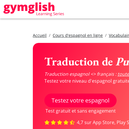
Accueil
Cours d'espagnol en ligne
Vocabulair
Traduction de
Pu
Traduction espagnol <> français :
toute
Testez votre niveau d'espagnol gratui
Testez votre espagnol
Test gratuit et sans engagement
4,7 sur App Store, Play 