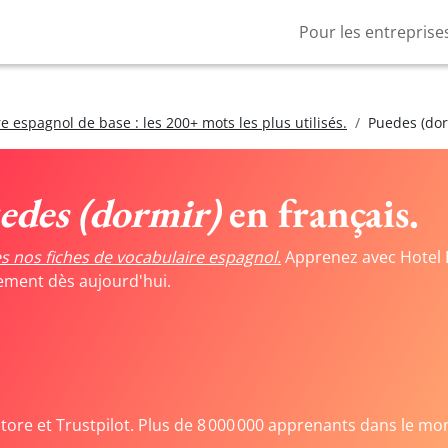
Pour les entreprise
e espagnol de base : les 200+ mots les plus utilisés.
Puedes (dor
edes (dormir)
en français.
s nos fiches de vocabulaire espagnol.
Apprenez avec Hotel 
tement dès aujourd'hui.
Store et Trustpilot. Plus de 8 000 000 apprenants dans le mo