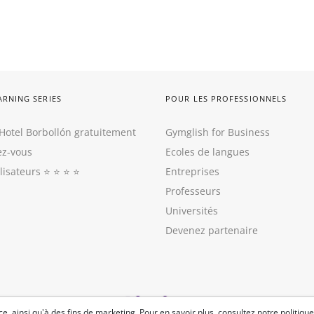
ARNING SERIES
POUR LES PROFESSIONNELS
Hotel Borbollón gratuitement
Gymglish for Business
z-vous
Ecoles de langues
ilisateurs
⭐️ ⭐️ ⭐️ ⭐️
Entreprises
Professeurs
Universités
Devenez partenaire
e, ainsi qu'à des fins de marketing. Pour en savoir plus, consultez
notre politique