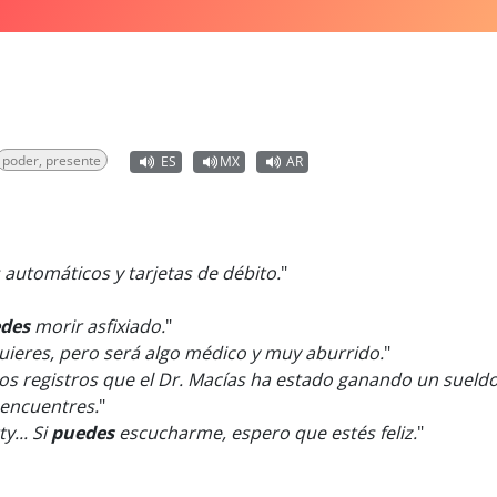
poder, presente
ES
MX
AR
automáticos y tarjetas de débito.
"
des
morir asfixiado.
"
quieres, pero será algo médico y muy aburrido.
"
os registros que el Dr. Macías ha estado ganando un sueld
encuentres.
"
y... Si
puedes
escucharme, espero que estés feliz.
"