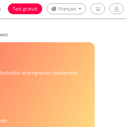
Test gratuit
Français
s
mir)
Borbollón et progressez rapidement.
nde.