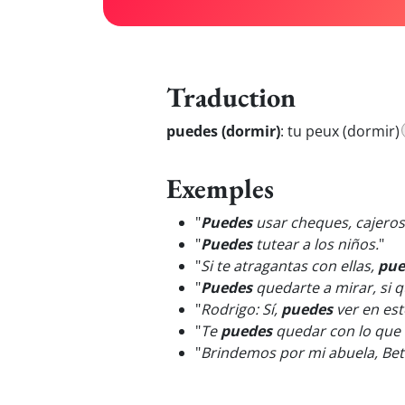
Traduction
puedes (dormir)
:
tu peux (dormir)
Exemples
"
Puedes
usar cheques, cajeros 
"
Puedes
tutear a los niños.
"
"
Si te atragantas con ellas,
pue
"
Puedes
quedarte a mirar, si 
"
Rodrigo: Sí,
puedes
ver en est
"
Te
puedes
quedar con lo que 
"
Brindemos por mi abuela, Bett