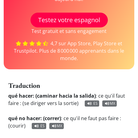
Testez votre espagnol
Test gratuit et sans engagement
4,7 sur App Store, Play Store et
Trustpilot. Plus de 8 000 000 apprenants dans le
monde.
Traduction
qué hacer: (caminar hacia la salida)
:
ce qu'il faut
faire : (se diriger vers la sortie)
ES
MX
qué no hacer: (correr)
:
ce qu'il ne faut pas faire :
(courir)
ES
MX