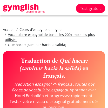
Test gratuit
Accueil
Cours d'espagnol en ligne
Vocabulaire espagnol de base : les 200+ mots les plus
utilisés.
Qué hacer: (caminar hacia la salida)
Traduction de
Qué hacer:
(caminar hacia la salida)
en
français.
Traduction espagnol <> français :
toutes nos
fiches de vocabulaire espagnol.
Apprenez avec
Hotel Borbollón et progressez rapidement.
Testez votre niveau d'espagnol gratuitement dès
aujourd'hui.