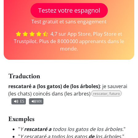
Testez votre espagnol
Test gratuit et sans engagement
4,7 sur App Store, Play Store et
Trustpilot. Plus de 8 000 000 apprenants dans le
monde.
Traduction
rescataré a (los gatos) de (los árboles)
:
je sauverai
(les chats) coincés dans (les arbres)
rescatar, futuro
ES
MX
Exemples
"
Y
rescataré a
todos los gatos de los árboles.
"
"
Y rescataré a todos los gatos
de
los árboles.
"