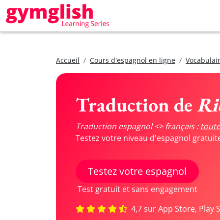
Accueil
Cours d'espagnol en ligne
Vocabulair
Traduction de
Ri
Traduction espagnol <> français :
toute
Testez votre niveau d'espagnol gratui
Testez votre espagnol
Test gratuit et sans engagement
4,7 sur App Store, Play 