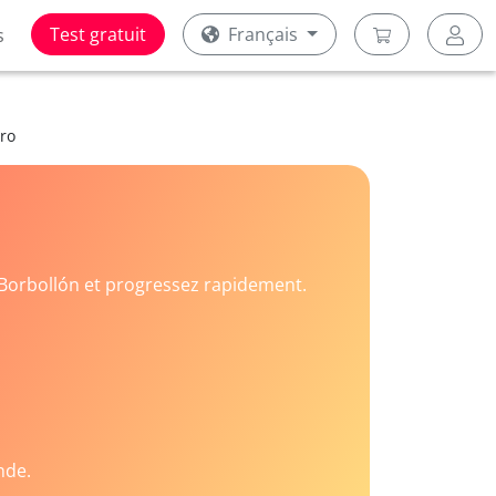
Test gratuit
Français
s
Oro
Borbollón et progressez rapidement.
nde.