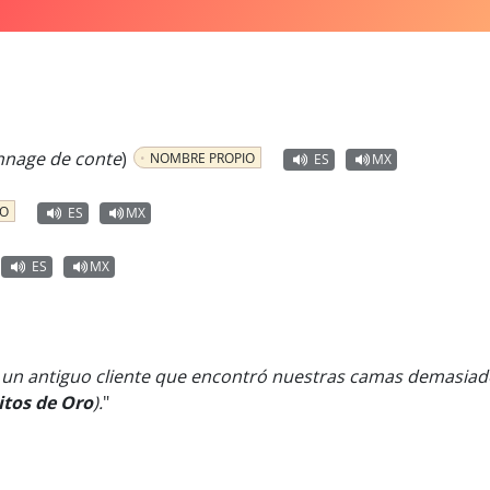
nnage de conte
)
NOMBRE PROPIO
ES
MX
NO
ES
MX
ES
MX
un antiguo cliente que encontró nuestras camas demasiad
itos de Oro
).
"