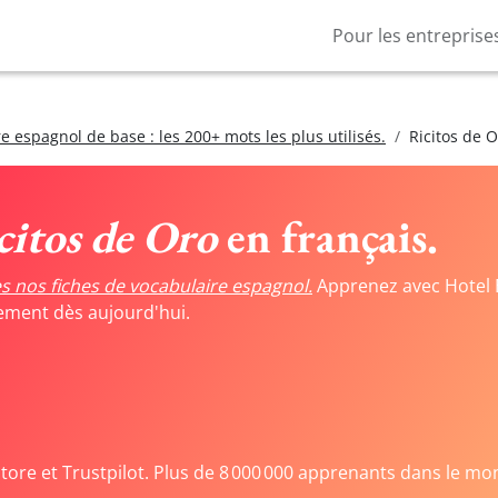
Pour les entreprise
e espagnol de base : les 200+ mots les plus utilisés.
Ricitos de 
citos de Oro
en français.
s nos fiches de vocabulaire espagnol.
Apprenez avec Hotel 
tement dès aujourd'hui.
Store et Trustpilot. Plus de 8 000 000 apprenants dans le mo