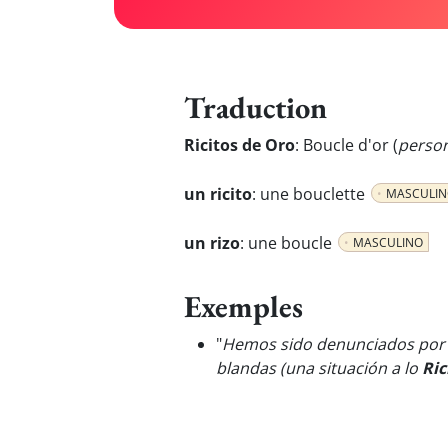
Traduction
Ricitos de Oro
:
Boucle d'or (
perso
un ricito
:
une bouclette
MASCULI
un rizo
:
une boucle
MASCULINO
Exemples
"
Hemos sido denunciados por 
blandas (una situación a lo
Ric