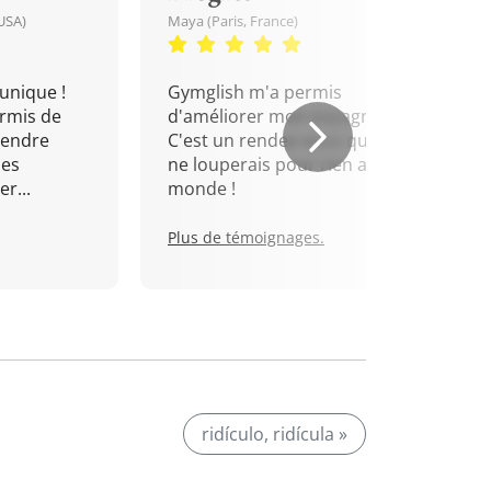
USA)
Maya (Paris, France)
unique !
Gymglish m'a permis
rmis de
d'améliorer mon espagnol.
rendre
C'est un rendez-vous que je
mes
ne louperais pour rien au
r...
monde !
Plus de témoignages.
ridículo, ridícula »