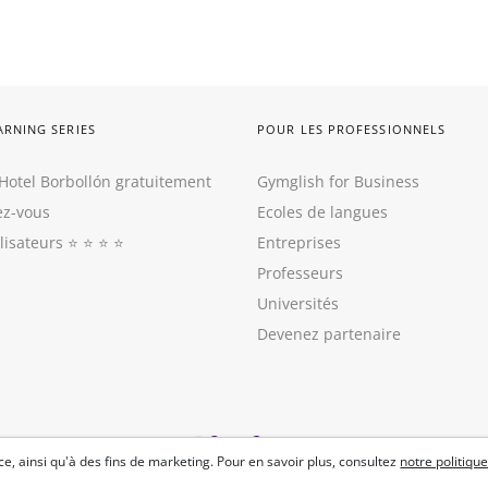
ARNING SERIES
POUR LES PROFESSIONNELS
Hotel Borbollón gratuitement
Gymglish for Business
z-vous
Ecoles de langues
ilisateurs
⭐️ ⭐️ ⭐️ ⭐️
Entreprises
Professeurs
Universités
Devenez partenaire
e, ainsi qu'à des fins de marketing. Pour en savoir plus, consultez
notre politique