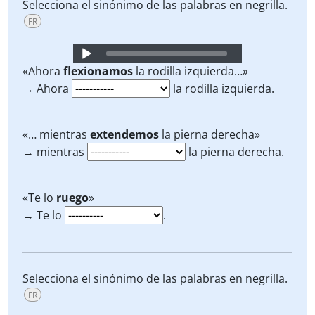
Selecciona el sinónimo de las palabras en negrilla.
FR
Audio
Player
«Ahora
flexionamos
la rodilla izquierda…»
→ Ahora
la rodilla izquierda.
«… mientras
extendemos
la pierna derecha»
→ mientras
la pierna derecha.
«Te lo
ruego
»
→ Te lo
.
Selecciona el sinónimo de las palabras en negrilla.
FR