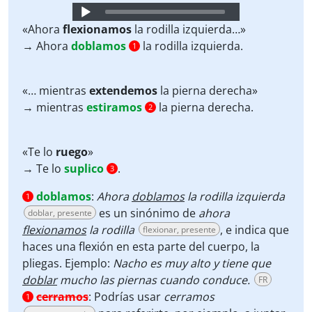
Audio
Player
«Ahora
flexionamos
la rodilla izquierda…»
→ Ahora
doblamos
la rodilla izquierda.
1
«… mientras
extendemos
la pierna derecha»
→ mientras
estiramos
la pierna derecha.
2
«Te lo
ruego
»
→ Te lo
suplico
.
3
doblamos
:
Ahora
doblamos
la rodilla izquierda
1
es un sinónimo de
ahora
doblar, presente
flexionamos
la rodilla
, e indica que
flexionar, presente
haces una flexión en esta parte del cuerpo, la
pliegas. Ejemplo:
Nacho es muy alto y tiene que
doblar
mucho las piernas cuando conduce.
FR
cerramos
:
Podrías usar
cerramos
1