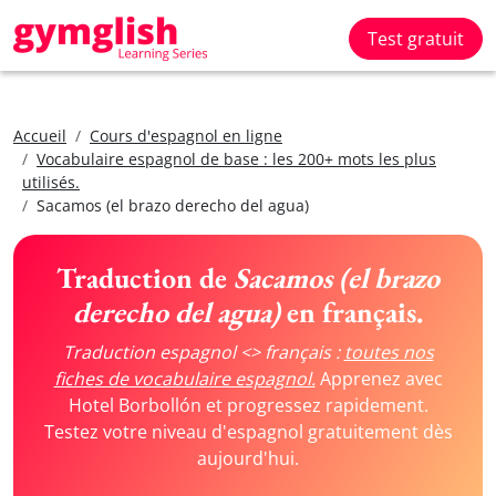
Test gratuit
Accueil
Cours d'espagnol en ligne
Vocabulaire espagnol de base : les 200+ mots les plus
utilisés.
Sacamos (el brazo derecho del agua)
Traduction de
Sacamos (el brazo
derecho del agua)
en français.
Traduction espagnol <> français :
toutes nos
fiches de vocabulaire espagnol.
Apprenez avec
Hotel Borbollón et progressez rapidement.
Testez votre niveau d'espagnol gratuitement dès
aujourd'hui.