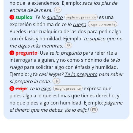
no que la extendemos. Ejemplo:
saca
los pies de
encima de la mesa.
FR
suplico
:
Te lo
suplico
es una
suplicar, presente
3
expresión sinónima de
te lo
ruego
.
rogar, presente
Puedes usar cualquiera de las dos para pedir algo
con énfasis y humildad. Ejemplo:
te
suplico
que no
me digas más mentiras.
FR
pregunto
:
Usa
te lo pregunto
para referirte a
3
interrogar a alguien, y no como sinónimo de
te lo
ruego
para solicitar algo con énfasis y humildad.
Ejemplo:
¿Ya casi llegas?
Te lo pregunto
para saber
si preparo la cena.
FR
exijo
:
Te lo
exijo
expresa que
exigir, presente
3
pides algo a lo que estimas que tienes derecho, y
no que pides algo con humildad. Ejemplo:
págame
el dinero que me debes, ¡
te lo exijo
!
FR