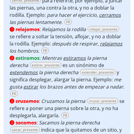
para referirte, por ejemplo, a juntar
cerrar, presente
las piernas, una contra la otra, y no a doblar la
rodilla. Ejemplo:
para hacer el ejercicio,
cerramos
las piernas lentamente.
FR
relajamos
:
Relajamos la rodilla
relajar, presente
1
se refiere a soltar la tensión, aflojar, y no a doblar
la rodilla. Ejemplo:
después de respirar,
relajamos
los hombros.
FR
estiramos
:
Mientras
estiramos
la pierna
2
derecha
es un sinónimo de
estirar, presente
extendemos
la pierna derecha
y
extender, presente
significa desplegar, alargar la pierna. Ejemplo:
me
gusta
estirar
los brazos antes de empezar a nadar
.
FR
cruzamos
:
Cruzamos la pierna
se
cruzar, presente
2
refiere a poner una pierna sobre la otra, y no ha
desplegarla, alargarla.
FR
sacamos
:
Sacamos la pierna derecha
2
indica que la quitamos de un sitio, y
sacar, presente