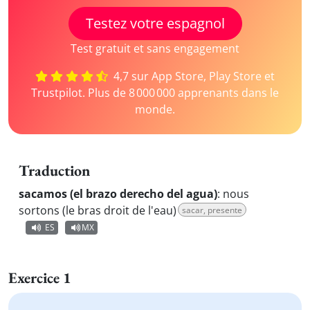
Testez votre espagnol
Test gratuit et sans engagement
4,7 sur App Store, Play Store et
Trustpilot. Plus de 8 000 000 apprenants dans le
monde.
Traduction
sacamos (el brazo derecho del agua)
:
nous
sortons (le bras droit de l'eau)
sacar, presente
ES
MX
Exercice 1