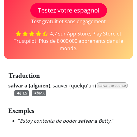
Testez votre espagnol
Test gratuit et sans engagement
4,7 sur App Store, Play Store et
Trustpilot. Plus de 8 000 000 apprenants dans le
monde.
Traduction
salvar a (alguien)
:
sauver (quelqu'un)
salvar, presente
ES
MX
Exemples
"
Estoy contenta de poder
salvar a
Betty.
"