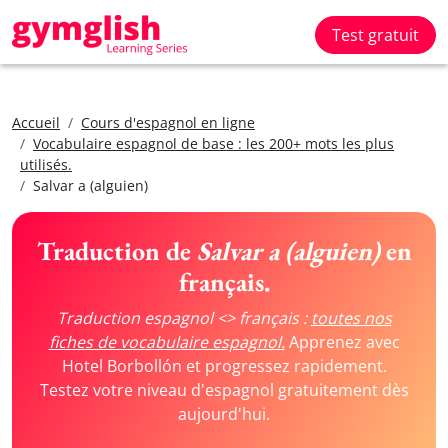
Test gratuit
Accueil
Cours d'espagnol en ligne
Vocabulaire espagnol de base : les 200+ mots les plus
utilisés.
Salvar a (alguien)
Traduction de
Salvar a (alguien)
en
français.
Traduction espagnol <> français :
toutes nos
fiches de vocabulaire espagnol.
Apprenez avec
Hotel Borbollón et progressez rapidement.
Testez votre niveau d'espagnol gratuitement dès
aujourd'hui.