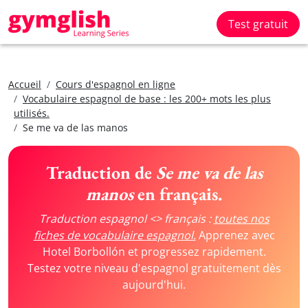
Test gratuit
Accueil
Cours d'espagnol en ligne
Vocabulaire espagnol de base : les 200+ mots les plus
utilisés.
Se me va de las manos
Traduction de
Se me va de las
manos
en français.
Traduction espagnol <> français :
toutes nos
fiches de vocabulaire espagnol.
Apprenez avec
Hotel Borbollón et progressez rapidement.
Testez votre niveau d'espagnol gratuitement dès
aujourd'hui.