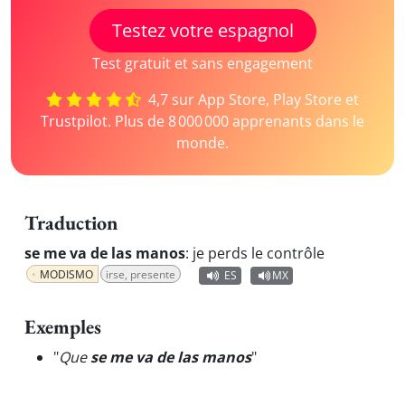
Testez votre espagnol
Test gratuit et sans engagement
4,7 sur App Store, Play Store et
Trustpilot. Plus de 8 000 000 apprenants dans le
monde.
Traduction
se me va de las manos
:
je perds le contrôle
MODISMO
irse, presente
ES
MX
Exemples
"
Que
se me va de las manos
"