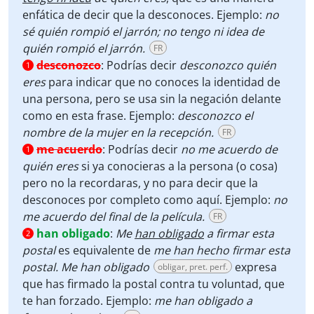
enfática de decir que la desconoces.
Ejemplo:
no
sé quién rompió el jarrón; no tengo ni idea de
quién rompió el jarrón.
FR
desconozco
:
Podrías decir
desconozco quién
1
eres
para indicar que no conoces la identidad de
una persona, pero se usa sin la negación delante
como en esta frase. Ejemplo:
desconozco el
nombre de la mujer en la recepción.
FR
me acuerdo
:
Podrías decir
no me acuerdo de
1
quién
eres
si ya conocieras a la persona (o cosa)
pero no la recordaras, y no para decir que la
desconoces por completo como aquí. Ejemplo:
no
me acuerdo del final de la película.
FR
han obligado
:
Me
han obligado
a firmar esta
2
postal
es equivalente de
me han hecho firmar esta
postal. Me han
obligado
expresa
obligar, pret. perf.
que has firmado la postal contra tu voluntad, que
te han forzado. Ejemplo:
me han obligado a