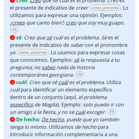
Creo
:
Creo
que sé cuál es el problema
.
Creo
es
1
el presente de indicativo de
creer
. Lo
creer, presente
utilizamos para expresar una opinión. Ejemplos:
¿
crees
que canto bien?;
creo
que soy muy guapo.
FR
sé
:
Creo que
sé
cuál es el problema
.
Sé
es el
2
presente de indicativo de
saber
con el pronombre
yo
. Lo usamos para expresar cosas
saber, presente
que conocemos. Ejemplos:
sé
la respuesta a tu
pregunta; no
sabes
nada de historia
contemporánea georgiana.
FR
cuál
:
Creo que sé
cuál
es el problema
. Utiliza
3
cuál
para identificar un elemento específico
dentro de un conjunto (aquí,
el problema
específico
de Magda
). Ejemplo:
solo puedo ir con
un amigo a la fiesta, y no sé
cuál
escoger.
FR
De hecho
:
De hecho
, puede que yo también
4
tenga lo mismo
. Utilizamos
de hecho
para
introducir información complementaria a una