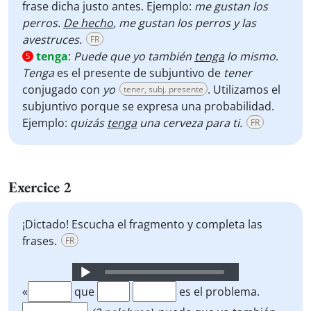
frase dicha justo antes. Ejemplo:
me gustan los
perros.
De hecho
, me gustan los perros y las
avestruces.
FR
tenga
:
Puede que yo también
tenga
lo mismo
.
5
Tenga
es el presente de subjuntivo de
tener
conjugado con
yo
. Utilizamos el
tener, subj. presente
subjuntivo porque se expresa una probabilidad.
Ejemplo:
quizás
tenga
una cerveza para ti.
FR
Exercice 2
¡Dictado! Escucha el fragmento y completa las
frases.
FR
Audio
Player
«
que
es el problema.