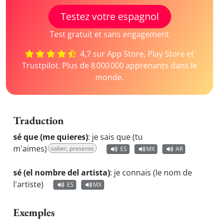
Testez votre espagnol
Test gratuit et sans engagement
4,7 sur App Store, Play Store et
Trustpilot. Plus de 8 000 000 apprenants dans le
monde.
Traduction
sé que (me quieres)
:
je sais que (tu
m'aimes)
saber, presente
ES
MX
AR
sé (el nombre del artista)
:
je connais (le nom de
l'artiste)
ES
MX
Exemples