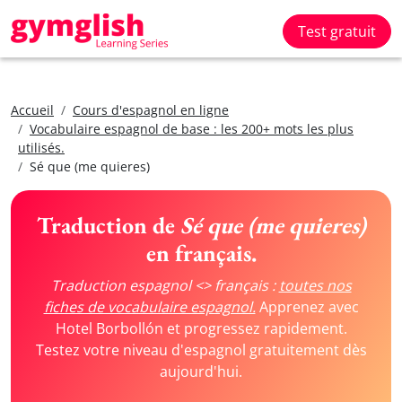
Test gratuit
Accueil
Cours d'espagnol en ligne
Vocabulaire espagnol de base : les 200+ mots les plus
utilisés.
Sé que (me quieres)
Traduction de
Sé que (me quieres)
en français.
Traduction espagnol <> français :
toutes nos
fiches de vocabulaire espagnol.
Apprenez avec
Hotel Borbollón et progressez rapidement.
Testez votre niveau d'espagnol gratuitement dès
aujourd'hui.