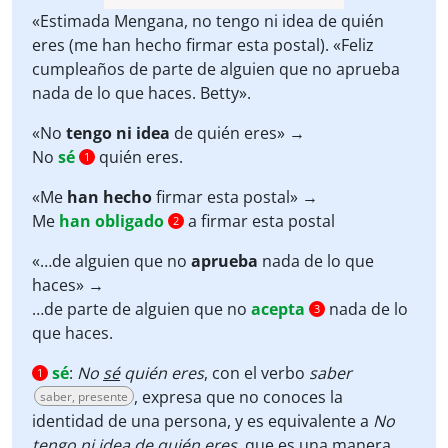
«Estimada Mengana, no tengo ni idea de quién
eres (me han hecho firmar esta postal). «Feliz
cumpleaños de parte de alguien que no aprueba
nada de lo que haces. Betty».
«No
tengo ni idea
de quién eres» →
No
sé
quién eres.
1
«Me
han hecho
firmar esta postal» →
Me
han obligado
a firmar esta postal
2
«…de alguien que no
aprueba
nada de lo que
haces» →
…de parte de alguien que no
acepta
nada de lo
3
que haces.
sé
:
No
sé
quién eres
, con el verbo
saber
1
, expresa que no conoces la
saber, presente
identidad de una persona, y es equivalente a
No
tengo ni idea
de quién eres
, que es una manera