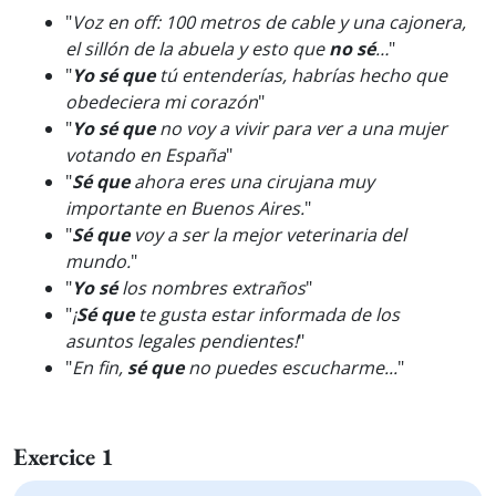
"
Voz en off: 100 metros de cable y una cajonera,
el sillón de la abuela y esto que
no sé
…
"
"
Yo sé que
tú entenderías, habrías hecho que
obedeciera mi corazón
"
"
Yo sé que
no voy a vivir para ver a una mujer
votando en España
"
"
Sé que
ahora eres una cirujana muy
importante en Buenos Aires.
"
"
Sé que
voy a ser la mejor veterinaria del
mundo.
"
"
Yo sé
los nombres extraños
"
"
¡
Sé que
te gusta estar informada de los
asuntos legales pendientes!
"
"
En fin,
sé que
no puedes escucharme...
"
Exercice 1