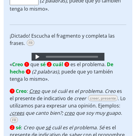
(2 palabras)
,
puede que yo también
tenga lo mismo».
¡Dictado! Escucha el fragmento y completa las
frases.
FR
Audio
Player
«
Creo
que
sé
cuál
es el problema.
De
1
2
3
hecho
(2 palabras)
,
puede que yo también
4
tenga lo mismo».
Creo
:
Creo
que sé cuál es el problema
.
Creo
es
1
el presente de indicativo de
creer
. Lo
creer, presente
utilizamos para expresar una opinión. Ejemplos:
¿
crees
que canto bien?;
creo
que soy muy guapo.
FR
sé
:
Creo que
sé
cuál es el problema
.
Sé
es el
2
presente de indicativo de
saber
con el pronombre