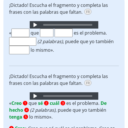
¡Dictado! Escucha el fragmento y completa las
frases con las palabras que faltan.
FR
Audio
Player
«
que
es el problema.
(2 palabras)
,
puede que yo también
lo mismo».
¡Dictado! Escucha el fragmento y completa las
frases con las palabras que faltan.
FR
Audio
Player
«
Creo
que
sé
cuál
es el problema.
De
1
2
3
hecho
(2 palabras)
,
puede que yo también
4
tenga
lo mismo».
5