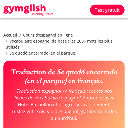
Test gratuit
Accueil
Cours d'espagnol en ligne
Vocabulaire espagnol de base : les 200+ mots les plus
utilisés.
Se quedó encerrado (en el parque)
Traduction de
Se quedó encerrado
(en el parque)
en français.
Traduction espagnol <> français :
toutes nos
fiches de vocabulaire espagnol.
Apprenez avec
Hotel Borbollón et progressez rapidement.
Testez votre niveau d'espagnol gratuitement dès
aujourd'hui.