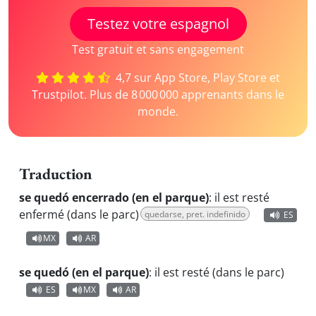
Testez votre espagnol
Test gratuit et sans engagement
4,7 sur App Store, Play Store et
Trustpilot. Plus de 8 000 000 apprenants dans le
monde.
Traduction
se quedó encerrado (en el parque)
:
il est resté
enfermé (dans le parc)
quedarse, pret. indefinido
ES
MX
AR
se quedó (en el parque)
:
il est resté (dans le parc)
ES
MX
AR