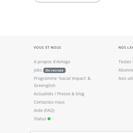
VOUS ET NOUS
NOS LE
A propos d'Aimigo
Testez 
Jobs
Abonne
On recrute
Programme 'Social Impact'
&
Avis ut
Greenglish
Actualités / Presse
&
blog
Contactez-nous
Aide (FAQ)
Status