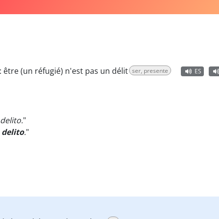
:
être (un réfugié) n'est pas un délit
ser, presente
ES
delito.
"
 delito
.
"