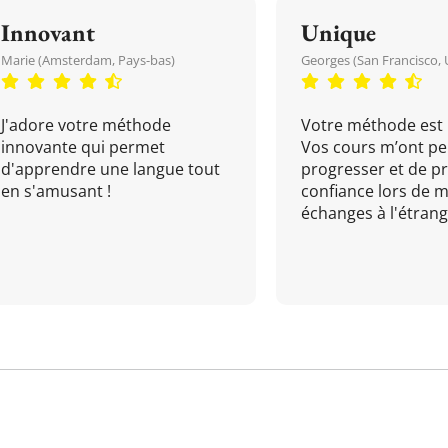
Innovant
Unique
Marie (Amsterdam, Pays-bas)
Georges (San Francisco, 
J'adore votre méthode
Votre méthode est 
innovante qui permet
Vos cours m’ont pe
d'apprendre une langue tout
progresser et de p
en s'amusant !
confiance lors de 
échanges à l'étrange