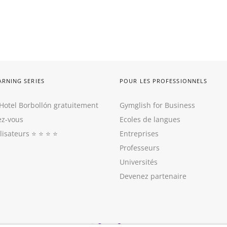
ARNING SERIES
POUR LES PROFESSIONNELS
Hotel Borbollón gratuitement
Gymglish for Business
z-vous
Ecoles de langues
ilisateurs
⭐️ ⭐️ ⭐️ ⭐️
Entreprises
Professeurs
Universités
Devenez partenaire