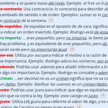
uivalente a
te quiero hasta
del revés
. Ejemplo:
el 9 es un 6
i
lo contrario
:
Usa
contrario
(o
lo contrario
)
para describir a
 cambiado de sentido o de orden. Ejemplos:
sumar es lo
con
do
contrario
de la ventana.
FR
de espaldas
:
De espaldas
es el opuesto de
de cara
, signifi
a indicar un orden invertido. Ejemplo:
Rodrigo está
de espa
no importa
:
... eres pequeñito, pero
no importa
, te llamo J
hay problema, y es equivalente de
eres pequeñito, pero
da 
garán tarde pero
no importa
/
da igual
.
FR
por eso
:
Utiliza
por eso
para indicar el motivo o la razón de
ne importancia. Ejemplo:
Rodrigo adora los números,
por e
además
:
Podrías usar
además
para añadir información a lo 
 algo sin importancia. Ejemplo:
Rodrigo es contable y
adem
crimen
:
…ser decimal no es un
crimen
significa que no va co
 un
delito
.
Ejemplo:
falsificar las cuentas es un
crimen
/
delito
.
justo
:
Podrías usar
justo
para indicar que algo es equitativo
ión que va contra la ley. Ejemplo:
este castigo es
justo
.
FR
gusto
:
Utiliza (
el
)
gusto
para referirte al sabor de algo, y 
 platos de Carolina no tienen buen
gusto
.
FR