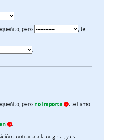
.
pequeñito, pero
, te
.
.
pequeñito, pero
no importa
, te llamo
2
men
.
3
ición contraria a la original, y es