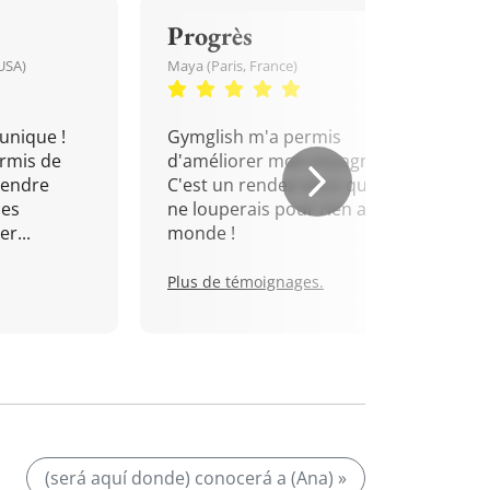
Progrès
USA)
Maya (Paris, France)
unique !
Gymglish m'a permis
rmis de
d'améliorer mon espagnol.
rendre
C'est un rendez-vous que je
mes
ne louperais pour rien au
r...
monde !
Plus de témoignages.
(será aquí donde) conocerá a (Ana) »