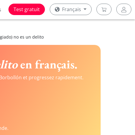
Test gratuit
Français
s
giado) no es un delito
lito
en français.
Borbollón et progressez rapidement.
nde.