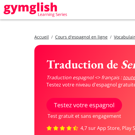
Accueil
Cours d'espagnol en ligne
Vocabulair
Traduction de
Se
Traduction espagnol <> français :
toute
Testez votre niveau d'espagnol gratui
Testez votre espagnol
Test gratuit et sans engagement
4,7 sur App Store, Play 