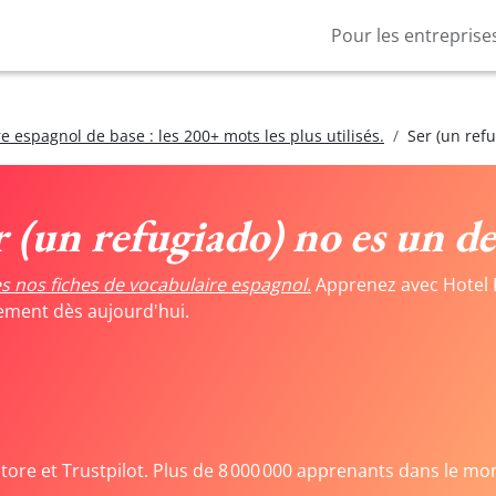
Pour les entreprise
e espagnol de base : les 200+ mots les plus utilisés.
Ser (un refu
r (un refugiado) no es un de
s nos fiches de vocabulaire espagnol.
Apprenez avec Hotel 
tement dès aujourd'hui.
Store et Trustpilot. Plus de 8 000 000 apprenants dans le mo