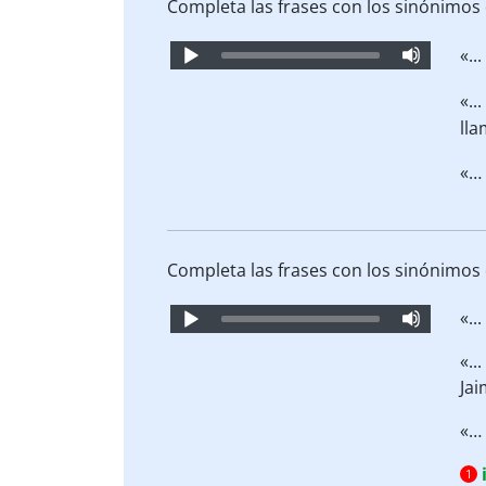
Completa las frases con los sinónimos
Audio
«..
Player
«..
lla
«… 
Completa las frases con los sinónimos
Audio
«..
Player
«..
Jai
«… 
1