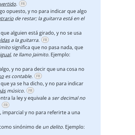
nvertido
.
FR
lgo opuesto, y no para indicar que algo
trario
de restar; la guitarra está en el
ca que alguien está girado, y no se usa
ldas
a la guitarra.
FR
aimito
significa que no pasa nada, que
igual
, te llamo Jaimito.
Ejemplo:
 algo, y no para decir que una cosa no
so
es contable.
FR
que ya se ha dicho, y no para indicar
ás
músico.
FR
ntra la ley y equivale a
ser decimal no
FR
, imparcial y no para referirte a una
no como sinónimo de
un delito
. Ejemplo: