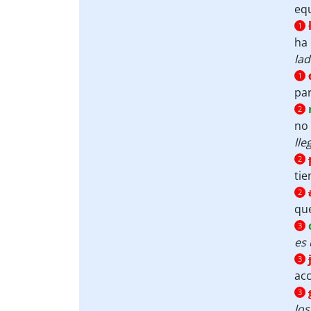
eq
1
ha
la
1
par
2
no 
lle
2
tie
2
que
3
es
3
acc
3
los