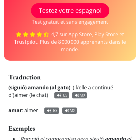
Testez votre espagnol
Test gratuit et sans engagement
4,7 sur App Store, Play Store et
Trustpilot. Plus de 8 000 000 apprenants dans le
monde.
Traduction
(siguió) amando (al gato)
:
(il/elle a continué
d')aimer (le chat)
ES
MX
amar
:
aimer
ES
MX
Exemples
"
Rompió el compromiso pero siguió
amando
el