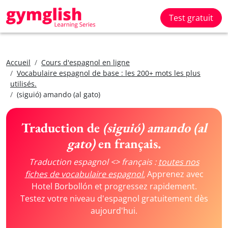
Test gratuit
Accueil
Cours d'espagnol en ligne
Vocabulaire espagnol de base : les 200+ mots les plus
utilisés.
(siguió) amando (al gato)
Traduction de
(siguió) amando (al
gato)
en français.
Traduction espagnol <> français :
toutes nos
fiches de vocabulaire espagnol.
Apprenez avec
Hotel Borbollón et progressez rapidement.
Testez votre niveau d'espagnol gratuitement dès
aujourd'hui.