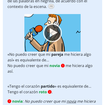
de las palabras en negrilla, de acuerdo con el
contexto de la escena.
FR
Video
Player
«No puedo creer que mi
pareja
me hiciera algo
así» es equivalente de…
No puedo creer que mi
novia
me hiciera algo
1
así.
«Tengo el corazón
partido
» es equivalente de…
Tengo el corazón
roto
.
2
novia
:
No puedo creer que mi
novia
me hiciera
1