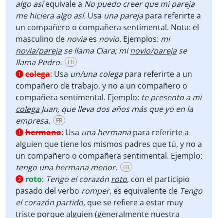
algo así
equivale a
No puedo creer que mi pareja
me hiciera algo así.
Usa
una pareja
para referirte a
un compañero o compañera sentimental. Nota: el
masculino de
novia
es
novio
. Ejemplos:
mi
novia/pareja
se llama Clara; mi
novio/pareja
se
llama Pedro.
FR
colega
:
Usa
un/una
colega
para referirte a un
1
compañero de trabajo, y no a un compañero o
compañera sentimental. Ejemplo:
te presento a mi
colega
Juan, que lleva dos años más que yo en la
empresa.
FR
hermana
:
Usa
una
hermana
para referirte a
1
alguien que tiene los mismos padres que tú, y no a
un compañero o compañera sentimental. Ejemplo:
tengo una
hermana
menor.
FR
roto
:
Tengo el corazón
roto
, con el participio
2
pasado del verbo
romper
,
es equivalente de
Tengo
el corazón partido,
que se refiere a estar muy
triste porque alguien (generalmente nuestra