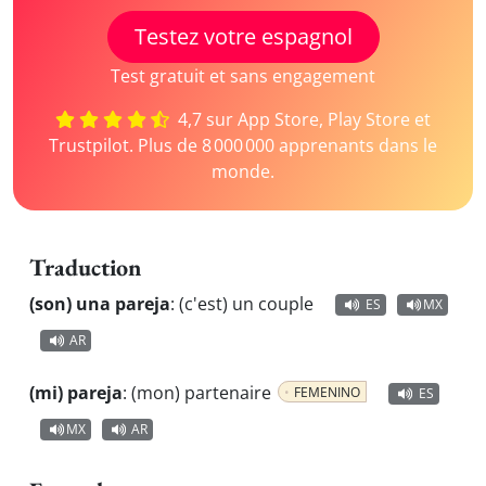
Testez votre espagnol
Test gratuit et sans engagement
4,7 sur App Store, Play Store et
Trustpilot. Plus de 8 000 000 apprenants dans le
monde.
Traduction
(son) una pareja
:
(c'est) un couple
ES
MX
AR
(mi) pareja
:
(mon) partenaire
FEMENINO
ES
MX
AR