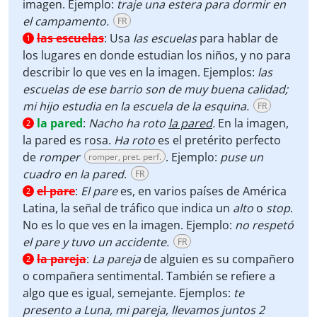
imagen. Ejemplo:
traje una estera para dormir en
el campamento.
FR
las escuelas
:
Usa
las escuelas
para hablar de
1
los lugares en donde estudian los niños, y no para
describir lo que ves en la imagen. Ejemplos:
las
escuelas de ese barrio son de muy buena calidad;
mi hijo estudia en la escuela de la esquina.
FR
la pared
:
Nacho ha roto
la pared
.
En la imagen,
2
la pared es rosa.
Ha roto
es el pretérito perfecto
de
romper
. Ejemplo:
puse un
romper, pret. perf.
cuadro en la pared
.
FR
el pare
:
El pare
es, en varios países de América
2
Latina, la señal de tráfico que indica un
alto
o
stop
.
No es lo que ves en la imagen. Ejemplo:
no respetó
el pare y tuvo un accidente.
FR
la pareja
:
La pareja
de alguien es su compañero
2
o compañera sentimental. También se refiere a
algo que es igual, semejante. Ejemplos:
te
presento a Luna, mi pareja, llevamos juntos 2