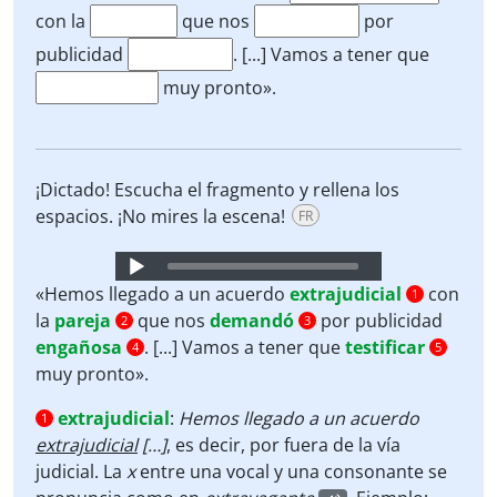
con la
que nos
por
publicidad
. [...] Vamos a tener que
muy pronto».
¡Dictado! Escucha el fragmento y rellena los
espacios. ¡No mires la escena!
FR
Audio
Player
«Hemos llegado a un acuerdo
extrajudicial
con
1
la
pareja
que nos
demandó
por publicidad
2
3
engañosa
. [...] Vamos a tener que
testificar
4
5
muy pronto».
extrajudicial
:
Hemos llegado a un acuerdo
1
extrajudicial
[…]
, es decir, por fuera de la vía
judicial. La
x
entre una vocal y una consonante se