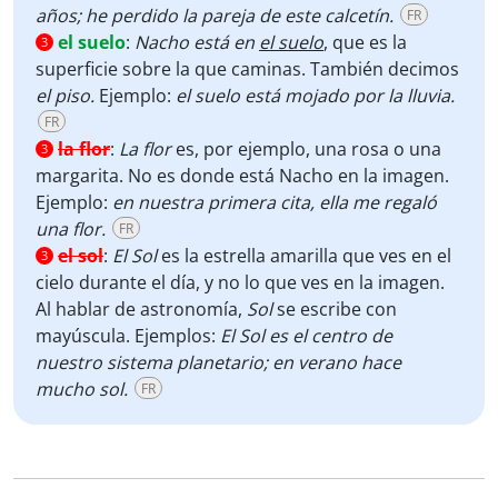
años; he perdido la pareja de este calcetín.
FR
el suelo
:
Nacho está en
el suelo
, que es la
3
superficie sobre la que caminas. También decimos
el piso.
Ejemplo:
el suelo está mojado por la lluvia.
FR
la flor
:
La flor
es, por ejemplo, una rosa o una
3
margarita. No es donde está Nacho en la imagen.
Ejemplo:
en nuestra primera cita, ella me regaló
una flor.
FR
el sol
:
El Sol
es la estrella amarilla que ves en el
3
cielo durante el día, y no lo que ves en la imagen.
Al hablar de astronomía,
Sol
se escribe con
mayúscula. Ejemplos:
El Sol es el centro de
nuestro sistema planetario; en verano hace
mucho sol.
FR