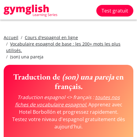
Test gratuit
Accueil
Cours d'espagnol en ligne
Vocabulaire espagnol de base : les 200+ mots les plus
utilisés.
(son) una pareja
Traduction de
(son) una pareja
en
français.
Traduction espagnol <> français :
toutes nos
fiches de vocabulaire espagnol.
Apprenez avec
Hotel Borbollón et progressez rapidement.
Testez votre niveau d'espagnol gratuitement dès
aujourd'hui.