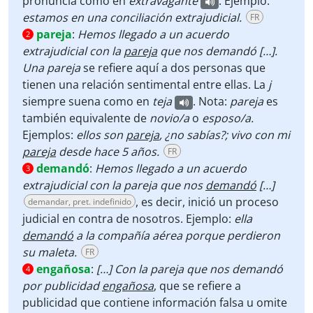
pronuncia como en
extravagante
. Ejemplo:
estamos en una conciliación extrajudicial.
FR
pareja
:
Hemos llegado a un acuerdo
2
extrajudicial con la
pareja
que nos demandó […].
Una
pareja
se refiere aquí a dos personas que
tienen una relación sentimental entre ellas. La
j
siempre suena como en
teja
. Nota:
pareja
es
también equivalente de
novio/a
o
esposo/a.
Ejemplos:
ellos son
pareja
, ¿no sabías?;
vivo con mi
pareja
desde hace 5 años.
FR
demandó
:
Hemos llegado a un acuerdo
3
extrajudicial con la pareja que nos
demandó
[…]
, es decir, inició un proceso
demandar, pret. indefinido
judicial en contra de nosotros. Ejemplo:
ella
demandó
a la compañía aérea porque perdieron
su maleta.
FR
engañosa
:
[…] Con la pareja que nos demandó
4
por publicidad
engañosa
, que se refiere a
publicidad que contiene información falsa u omite