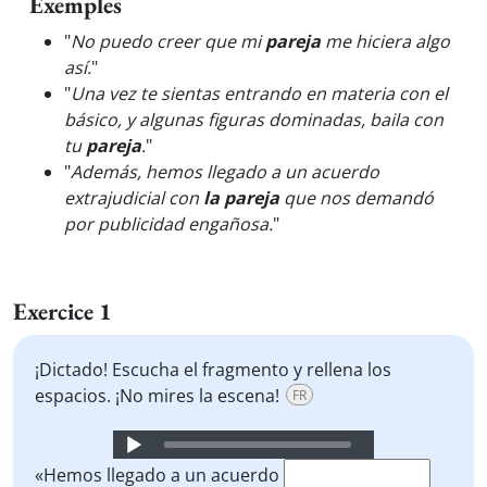
Exemples
"
No puedo creer que mi
pareja
me hiciera algo
así.
"
"
Una vez te sientas entrando en materia con el
básico, y algunas figuras dominadas, baila con
tu
pareja
.
"
"
Además, hemos llegado a un acuerdo
extrajudicial con
la pareja
que nos demandó
por publicidad engañosa.
"
Exercice 1
¡Dictado! Escucha el fragmento y rellena los
espacios. ¡No mires la escena!
FR
Audio
Player
«Hemos llegado a un acuerdo