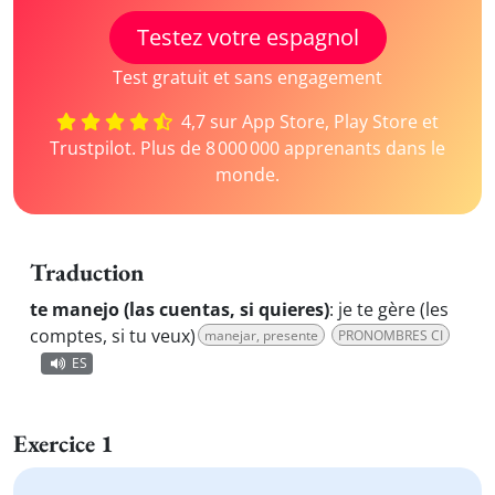
Testez votre espagnol
Test gratuit et sans engagement
4,7 sur App Store, Play Store et
Trustpilot. Plus de 8 000 000 apprenants dans le
monde.
Traduction
te manejo (las cuentas, si quieres)
:
je te gère (les
comptes, si tu veux)
manejar, presente
PRONOMBRES CI
ES
Exercice 1