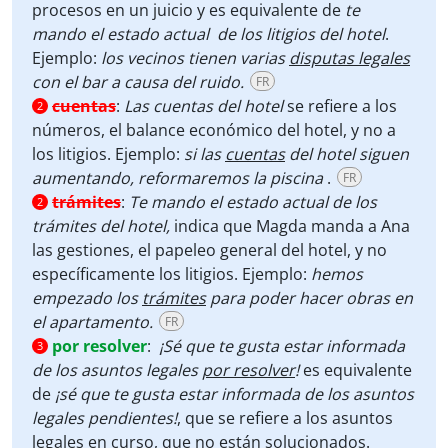
procesos en un juicio y es equivalente de
te
mando el estado actual
de los litigios del hotel
.
Ejemplo:
los vecinos tienen varias
disputas legales
con el bar a causa del ruido.
FR
cuentas
:
Las cuentas del hotel
se refiere a los
2
números, el balance económico del hotel, y no a
los litigios. Ejemplo:
si las
cuentas
del hotel siguen
aumentando, reformaremos la piscina
.
FR
trámites
:
Te mando el estado actual de los
2
trámites del hotel,
indica que Magda manda a Ana
las gestiones, el papeleo general del hotel, y no
específicamente los litigios. Ejemplo:
hemos
empezado los
trámites
para poder hacer obras en
el apartamento.
FR
por resolver
:
¡Sé que te gusta estar informada
3
de los asuntos legales
por resolver
!
es equivalente
de
¡sé que te gusta estar informada de los asuntos
legales pendientes!
, que se refiere a los asuntos
legales en curso, que no están solucionados.