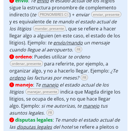
envío
:
Te
envío
el estado actual de los litigios
1
sigue la estructura pronombre de complemento
indirecto (
te
) +
enviar
PRONOMBRES CI
enviar, presente
y es equivalente de
te mando el estado actual de
los litigios
, que se refiere a hacer
mandar, presente
llegar algo a alguien (en este caso, el estado de los
litigios). Ejemplo:
te
envío/mando
un mensaje
cuando llegue al aeropuerto
.
FR
ordeno
:
Puedes utilizar
te ordeno
1
para referirte, por ejemplo, a
ordenar, presente
organizar algo, y no a hacerlo llegar. Ejemplo:
¿Te
ordeno
las facturas por meses?
FR
manejo
:
Te
manejo
el estado actual de los
1
litigios
indica que Magda dirige los
manejar, presente
litigios, se ocupa de ellos, y no que hace llegar
algo. Ejemplo:
si me autorizas, te
manejo
tus
asuntos legales
.
FR
disputas legales
:
Te mando el estado actual de
2
las
disputas legales
del hotel
se refiere a pleitos o