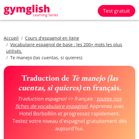
Test gratuit
Accueil
Cours d'espagnol en ligne
Vocabulaire espagnol de base : les 200+ mots les plus
utilisés.
Te manejo (las cuentas, si quieres)
Traduction de
Te manejo (las
cuentas, si quieres)
en français.
Traduction espagnol <> français :
toutes nos
fiches de vocabulaire espagnol.
Apprenez avec
Hotel Borbollón et progressez rapidement.
Testez votre niveau d'espagnol gratuitement dès
aujourd'hui.