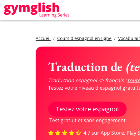
Accueil
Cours d'espagnol en ligne
Vocabulair
Traduction de
(t
Traduction espagnol <> français :
toute
Testez votre niveau d'espagnol gratui
Testez votre espagnol
Test gratuit et sans engagement
4,7 sur App Store, Play 