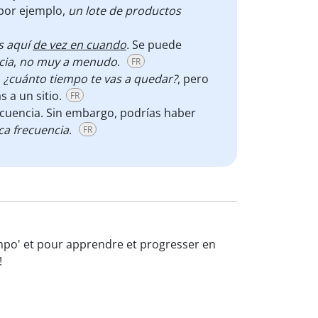
 por ejemplo,
un lote de productos
s aquí
de vez en cuando
.
Se puede
cia
,
no muy a menudo
.
FR
a
¿cuánto tiempo te vas a quedar?
, pero
 a un sitio.
FR
frecuencia. Sin embargo, podrías haber
ca frecuencia
.
FR
iempo' et pour apprendre et progresser en
!