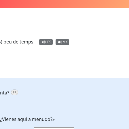
rès) peu de temps
ES
MX
nta?
FR
¿Vienes aquí a menudo?»