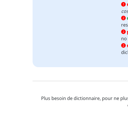
1
co
2
re
2
no 
2
di
Plus besoin de dictionnaire, pour ne plu