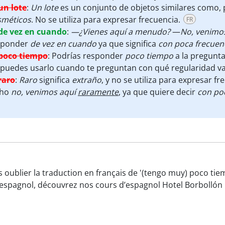
un lote
:
Un lote
es un conjunto de objetos similares como,
sméticos
. No se utiliza para expresar frecuencia.
FR
de vez en cuando
:
—¿Vienes aquí a menudo?
—
No, venimo
sponder
de vez en cuando
ya que significa
con poca frecuen
poco tiempo
:
Podrías responder
poco tiempo
a la pregunt
puedes usarlo cuando te preguntan con qué regularidad vas
raro
:
Raro
significa
extraño
, y no se utiliza para expresar 
cho
no, venimos aquí
raramente
, ya que quiere decir
con po
s oublier la traduction en français de '(tengo muy) poco t
espagnol, découvrez nos cours d’espagnol Hotel Borbollón 