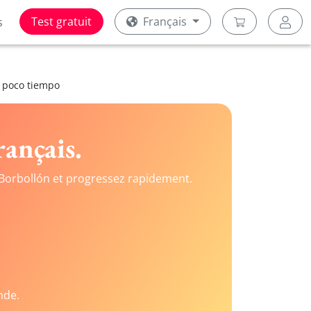
Test gratuit
Français
s
 poco tiempo
rançais.
Borbollón et progressez rapidement.
nde.