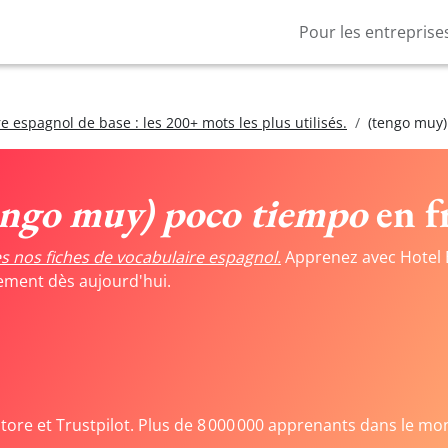
Pour les entreprise
e espagnol de base : les 200+ mots les plus utilisés.
(tengo muy)
engo muy) poco tiempo
en f
s nos fiches de vocabulaire espagnol.
Apprenez avec Hotel 
tement dès aujourd'hui.
Store et Trustpilot. Plus de 8 000 000 apprenants dans le mo