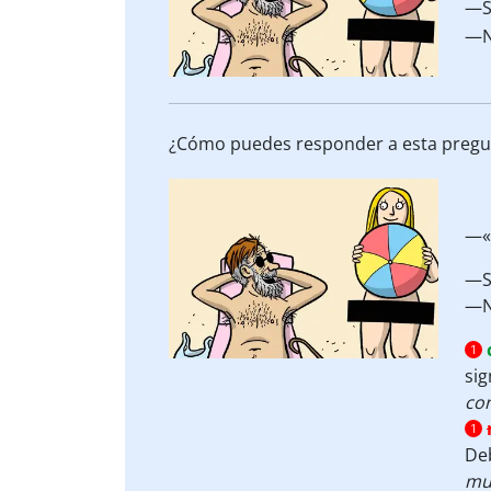
—S
—N
¿Cómo puedes responder a esta pregu
—«
—S
—N
1
sig
co
1
De
mu