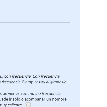
quí
con frecuencia
.
Con frecuencia
 frecuencia
. Ejemplo:
voy al gimnasio
 que vienes
con
mucha frecuencia
.
uede ir solo o acompañar un nombre:
muy caliente
.
FR