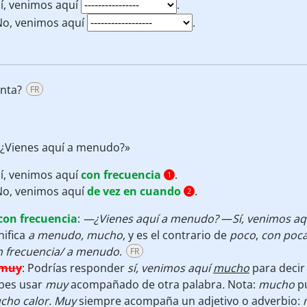
í, venimos aquí
.
o, venimos aquí
.
nta?
FR
¿Vienes aquí a menudo?»
í, venimos aquí
con frecuencia
.
1
o, venimos aquí
de vez en cuando
.
2
con frecuencia
:
—¿Vienes aquí a menudo?
—
Sí, venimos a
nifica
a menudo, mucho
, y es el contrario de
poco
,
con poca
n frecuencia/ a menudo
.
FR
muy
:
Podrías responder
sí, venimos aquí
mucho
para decir
bes usar
muy
acompañado de otra palabra
.
Nota:
mucho
p
cho calor.
Muy
siempre acompaña un adjetivo o adverbio: