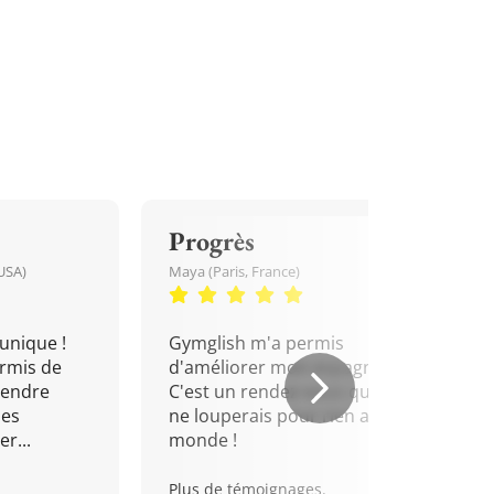
Progrès
USA)
Maya (Paris, France)
unique !
Gymglish m'a permis
rmis de
d'améliorer mon espagnol.
rendre
C'est un rendez-vous que je
mes
ne louperais pour rien au
r...
monde !
Plus de témoignages.