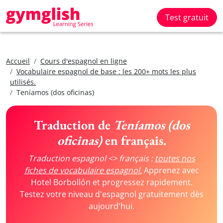
Test gratuit
Accueil
Cours d'espagnol en ligne
Vocabulaire espagnol de base : les 200+ mots les plus
utilisés.
Teníamos (dos oficinas)
Traduction de
Teníamos (dos
oficinas)
en français.
Traduction espagnol <> français :
toutes nos
fiches de vocabulaire espagnol.
Apprenez avec
Hotel Borbollón et progressez rapidement.
Testez votre niveau d'espagnol gratuitement dès
aujourd'hui.