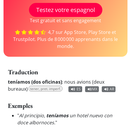
Testez votre espagnol
Test gratuit et sans engagement
4,7 sur App Store, Play Store et
Trustpilot. Plus de 8 000 000 apprenants dans le
monde.
Traduction
teníamos (dos oficinas)
:
nous avions (deux
bureaux)
tener, pret. imperf.
ES
MX
AR
Exemples
"
Al principio,
teníamos
un hotel nuevo con
doce albornoces.
"