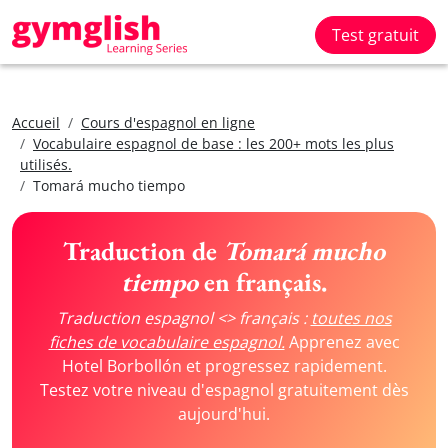
Test gratuit
Accueil
Cours d'espagnol en ligne
Vocabulaire espagnol de base : les 200+ mots les plus
utilisés.
Tomará mucho tiempo
Traduction de
Tomará mucho
tiempo
en français.
Traduction espagnol <> français :
toutes nos
fiches de vocabulaire espagnol.
Apprenez avec
Hotel Borbollón et progressez rapidement.
Testez votre niveau d'espagnol gratuitement dès
aujourd'hui.