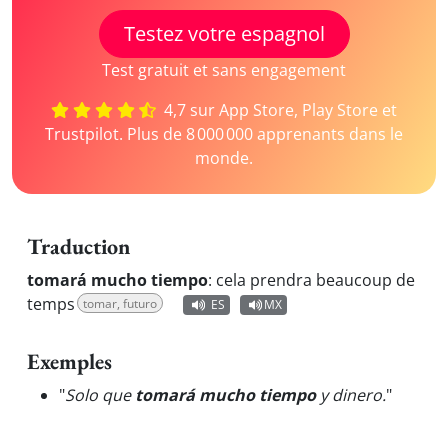
Testez votre espagnol
Test gratuit et sans engagement
4,7 sur App Store, Play Store et
Trustpilot. Plus de 8 000 000 apprenants dans le
monde.
Traduction
tomará mucho tiempo
:
cela prendra beaucoup de
temps
tomar, futuro
ES
MX
Exemples
"
Solo que
tomará mucho tiempo
y dinero.
"