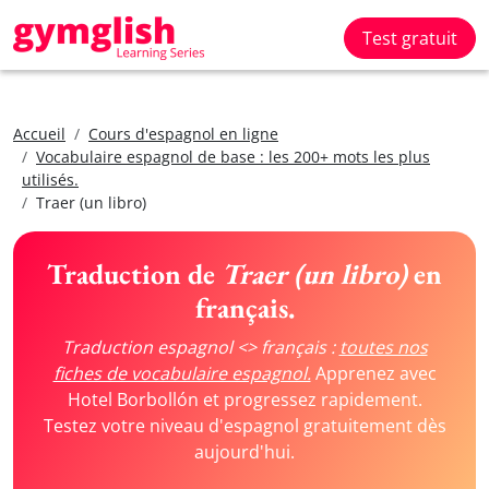
Test gratuit
Accueil
Cours d'espagnol en ligne
Vocabulaire espagnol de base : les 200+ mots les plus
utilisés.
Traer (un libro)
Traduction de
Traer (un libro)
en
français.
Traduction espagnol <> français :
toutes nos
fiches de vocabulaire espagnol.
Apprenez avec
Hotel Borbollón et progressez rapidement.
Testez votre niveau d'espagnol gratuitement dès
aujourd'hui.