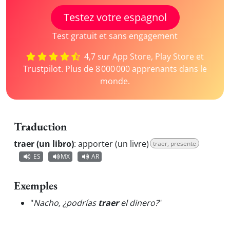
Testez votre espagnol
Test gratuit et sans engagement
4,7 sur App Store, Play Store et
Trustpilot. Plus de 8 000 000 apprenants dans le
monde.
Traduction
traer (un libro)
:
apporter (un livre)
traer, presente
ES
MX
AR
Exemples
"
Nacho, ¿podrías
traer
el dinero?
"