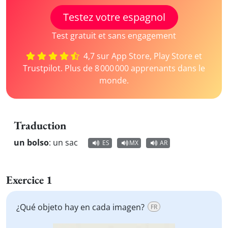
Testez votre espagnol
Test gratuit et sans engagement
4,7 sur App Store, Play Store et
Trustpilot. Plus de 8 000 000 apprenants dans le
monde.
Traduction
un bolso
:
un sac
ES
MX
AR
Exercice 1
¿Qué objeto hay en cada imagen?
FR