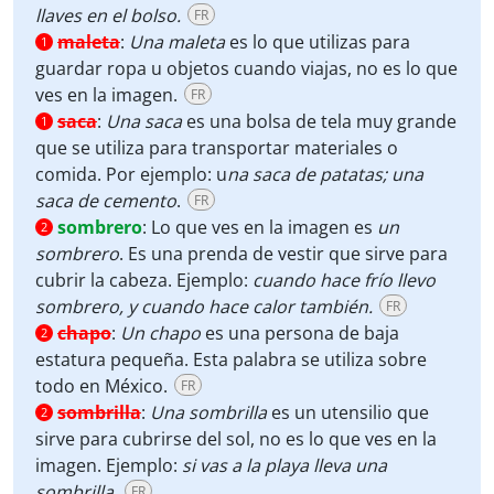
llaves en el bolso.
FR
maleta
:
Una maleta
es lo que utilizas para
1
guardar ropa u objetos cuando viajas, no es lo que
ves en la imagen.
FR
saca
:
Una saca
es una bolsa de tela muy grande
1
que se utiliza para transportar materiales o
comida. Por ejemplo: u
na saca de patatas; una
saca de cemento
.
FR
sombrero
:
Lo que ves en la imagen es
un
2
sombrero
. Es una prenda de vestir que sirve para
cubrir la cabeza. Ejemplo:
cuando hace frío llevo
sombrero, y cuando hace calor también.
FR
chapo
:
Un chapo
es una persona de baja
2
estatura pequeña. Esta palabra se utiliza sobre
todo en México.
FR
sombrilla
:
Una sombrilla
es un utensilio que
2
sirve para cubrirse del sol, no es lo que ves en la
imagen. Ejemplo:
si vas a la playa lleva una
sombrilla.
FR