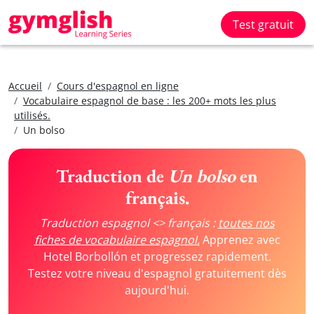
Test gratuit
Accueil
Cours d'espagnol en ligne
Vocabulaire espagnol de base : les 200+ mots les plus
utilisés.
Un bolso
Traduction de
Un bolso
en
français.
Traduction espagnol <> français :
toutes nos
fiches de vocabulaire espagnol.
Apprenez avec
Hotel Borbollón et progressez rapidement.
Testez votre niveau d'espagnol gratuitement dès
aujourd'hui.