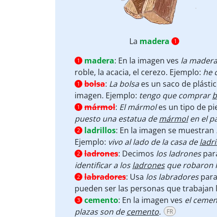
La
madera
1
madera
:
En la imagen ves
la mader
1
roble, la acacia, el cerezo. Ejemplo:
he 
bolsa
:
La bolsa
es un saco de plástic
1
imagen. Ejemplo:
tengo que comprar
b
mármol
:
El mármol
es un tipo de pi
1
puesto una estatua de
mármol
en el p
ladrillos
:
En la imagen se muestran
2
Ejemplo:
vivo al lado de la casa de
ladri
ladrones
:
Decimos
los ladrones
para
2
identificar a los
ladrones
que robaron l
labradores
:
Usa
los labradores
para
2
pueden ser las personas que trabajan la
cemento
:
En la imagen ves
el ceme
3
plazas son de
cemento
.
FR