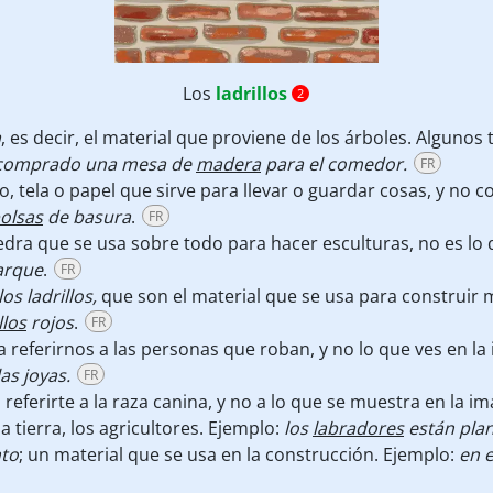
Los
ladrillos
2
a
, es decir, el material que proviene de los árboles. Alguno
comprado una mesa de
madera
para el comedor.
FR
o, tela o papel que sirve para llevar o guardar cosas, y no 
olsas
de basura
.
FR
edra que se usa sobre todo para hacer esculturas, no es lo
arque
.
FR
los ladrillos,
que son el material que se usa para construir m
llos
rojos
.
FR
 referirnos a las personas que roban, y no lo que ves en la
as joyas.
FR
 referirte a la raza canina, y no a lo que se muestra en la i
 tierra, los agricultores. Ejemplo:
los
labradores
están pla
nto
; un material que se usa en la construcción. Ejemplo:
en e