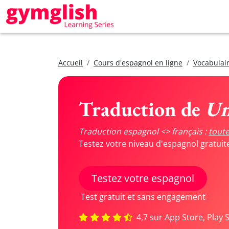
Accueil
Cours d'espagnol en ligne
Vocabulair
Traduction de
Un
Traduction espagnol <> français :
toute
Testez votre niveau d'espagnol gratui
Testez votre espagnol
Test gratuit et sans engagement
4,7 sur App Store, Play 