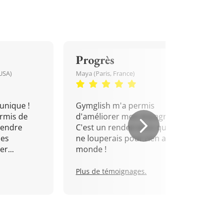
Progrès
USA)
Maya (Paris, France)
unique !
Gymglish m'a permis
rmis de
d'améliorer mon espagnol.
rendre
C'est un rendez-vous que je
mes
ne louperais pour rien au
r...
monde !
Plus de témoignages.