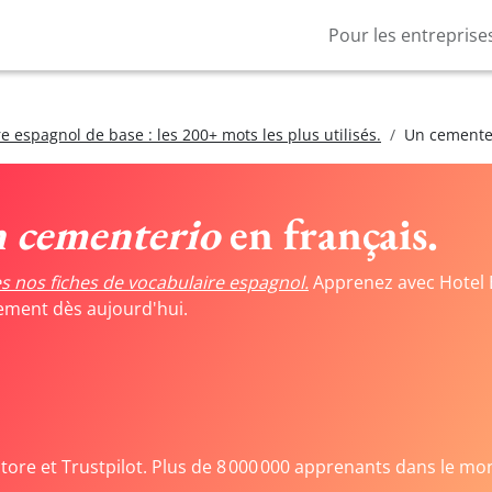
Pour les entreprise
e espagnol de base : les 200+ mots les plus utilisés.
Un cemente
 cementerio
en français.
s nos fiches de vocabulaire espagnol.
Apprenez avec Hotel 
tement dès aujourd'hui.
Store et Trustpilot. Plus de 8 000 000 apprenants dans le mo