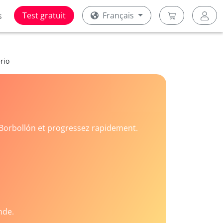
Test gratuit
Français
s
rio
Borbollón et progressez rapidement.
nde.