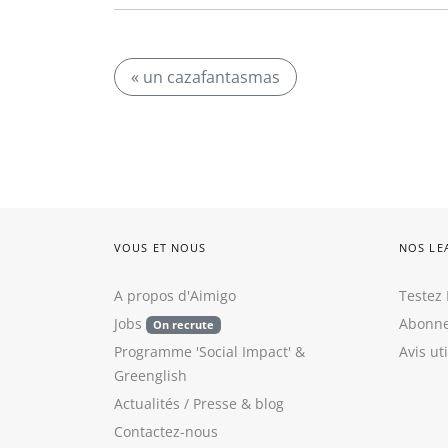
« un cazafantasmas
VOUS ET NOUS
NOS LE
A propos d'Aimigo
Testez 
Jobs
Abonne
On recrute
Programme 'Social Impact'
&
Avis ut
Greenglish
Actualités / Presse
&
blog
Contactez-nous