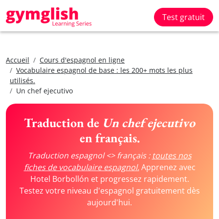
Test gratuit
Accueil
Cours d'espagnol en ligne
Vocabulaire espagnol de base : les 200+ mots les plus
utilisés.
Un chef ejecutivo
Traduction de
Un chef ejecutivo
en français.
Traduction espagnol <> français :
toutes nos
fiches de vocabulaire espagnol.
Apprenez avec
Hotel Borbollón et progressez rapidement.
Testez votre niveau d'espagnol gratuitement dès
aujourd'hui.