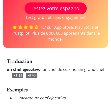
Testez votre espagnol
Test gratuit et sans engagement
4,7 sur App Store, Play Store et
Trustpilot. Plus de 8 000 000 apprenants dans le
monde.
Traduction
un chef ejecutivo
:
un chef de cuisine, un grand chef
ES
MX
Exemples
"
: Vacante de chef ejecutivo
"