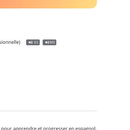
ionnelle)
ES
MX
et pour apprendre et progresser en espagnol,