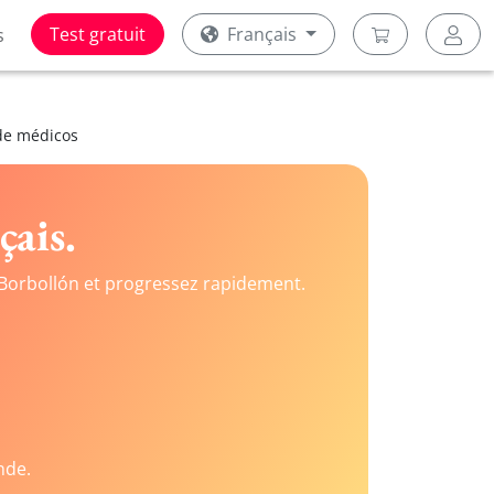
Test gratuit
Français
s
de médicos
çais.
Borbollón et progressez rapidement.
nde.