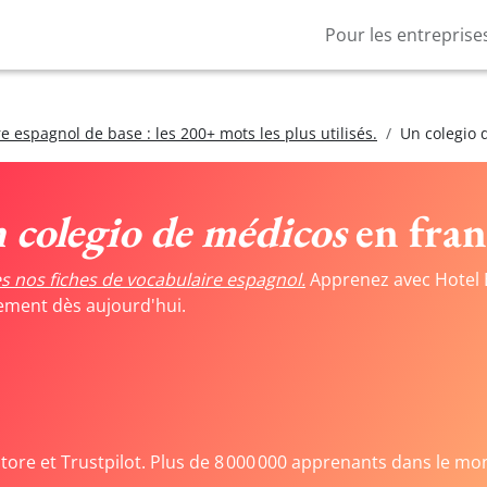
Pour les entreprise
e espagnol de base : les 200+ mots les plus utilisés.
Un colegio 
 colegio de médicos
en fran
s nos fiches de vocabulaire espagnol.
Apprenez avec Hotel 
tement dès aujourd'hui.
Store et Trustpilot. Plus de 8 000 000 apprenants dans le mo