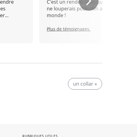
rendre
C'est un rendez-vous que je
mes
ne louperais pour rien au
r...
monde !
Plus de témoignages.
un collar »
RUBRIQUES UTILES