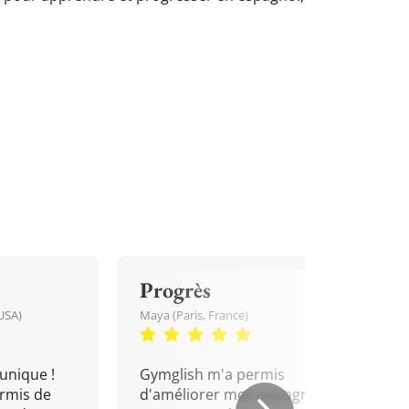
Progrès
USA)
Maya (Paris, France)
unique !
Gymglish m'a permis
rmis de
d'améliorer mon espagnol.