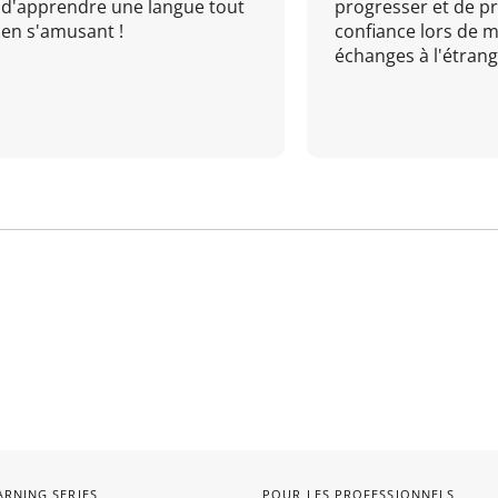
d'apprendre une langue tout
progresser et de p
en s'amusant !
confiance lors de 
échanges à l'étrange
ARNING SERIES
POUR LES PROFESSIONNELS