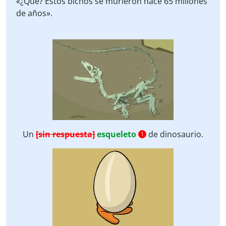
«¿Qué? Estos bichos se murieron hace 65 millones
de años».
Un
[sin respuesta]
esqueleto
de dinosaurio.
1