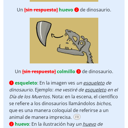
Un
[sin respuesta]
huevo
de dinosaurio.
2
Un
[sin respuesta]
colmillo
de dinosaurio.
3
esqueleto
:
En la imagen ves
un
esqueleto
de
1
dinosaurio
. Ejemplo:
me vestiré de
esqueleto
en el
Día de los Muertos.
Nota: en la escena, el científico
se refiere a los dinosaurios llamándolos
bichos
,
que es una manera coloquial de referirse a un
animal de manera imprecisa.
FR
huevo
:
En la ilustración hay
un
huevo
de
2