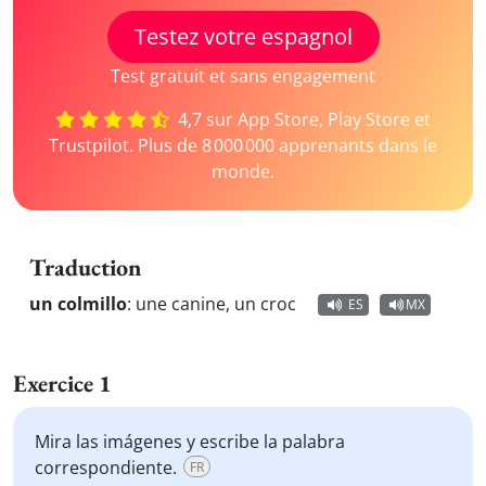
Testez votre espagnol
Test gratuit et sans engagement
4,7 sur App Store, Play Store et
Trustpilot. Plus de 8 000 000 apprenants dans le
monde.
Traduction
un colmillo
:
une canine, un croc
ES
MX
Exercice 1
Mira las imágenes y escribe la palabra
correspondiente.
FR