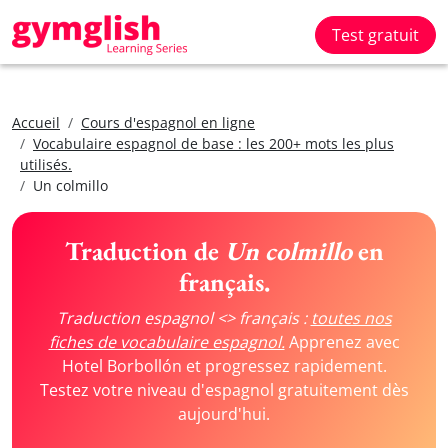
Test gratuit
Accueil
Cours d'espagnol en ligne
Vocabulaire espagnol de base : les 200+ mots les plus
utilisés.
Un colmillo
Traduction de
Un colmillo
en
français.
Traduction espagnol <> français :
toutes nos
fiches de vocabulaire espagnol.
Apprenez avec
Hotel Borbollón et progressez rapidement.
Testez votre niveau d'espagnol gratuitement dès
aujourd'hui.