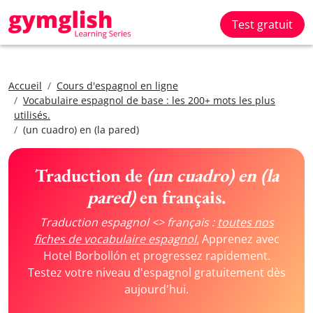
Test gratuit
Accueil
Cours d'espagnol en ligne
Vocabulaire espagnol de base : les 200+ mots les plus
utilisés.
(un cuadro) en (la pared)
Traduction de
(un cuadro) en (la
pared)
en français.
Traduction espagnol <> français :
toutes nos
fiches de vocabulaire espagnol.
Apprenez avec
Hotel Borbollón et progressez rapidement.
Testez votre niveau d'espagnol gratuitement dès
aujourd'hui.