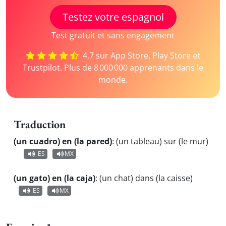
Testez votre espagnol
Test gratuit et sans engagement
4,7 sur App Store, Play Store et
Trustpilot. Plus de 8 000 000 apprenants dans le
monde.
Traduction
(un cuadro) en (la pared)
:
(un tableau) sur (le mur)
ES
MX
(un gato) en (la caja)
:
(un chat) dans (la caisse)
ES
MX