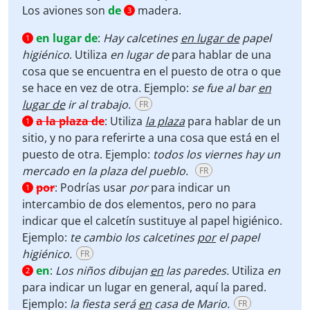
Los aviones son
de
madera.
3
en lugar de
:
Hay calcetines
en lugar de
papel
1
higiénico
. Utiliza
en lugar de
para hablar de una
cosa que se encuentra en el puesto de otra o que
se hace en vez de otra. Ejemplo:
se fue al bar
en
lugar de
ir al trabajo.
FR
a la plaza de
:
Utiliza
la plaza
para hablar de un
1
sitio, y no para referirte a una cosa que está en el
puesto de otra. Ejemplo:
todos los viernes hay un
mercado en la plaza del pueblo.
FR
por
:
Podrías usar
por
para indicar un
1
intercambio de dos elementos, pero no para
indicar que el calcetín sustituye al papel higiénico.
Ejemplo:
te cambio los calcetines
por
el papel
higiénico.
FR
en
:
Los niños dibujan
en
las paredes.
Utiliza
en
2
para indicar un lugar en general, aquí la pared.
Ejemplo:
la fiesta será
en
casa de Mario.
FR