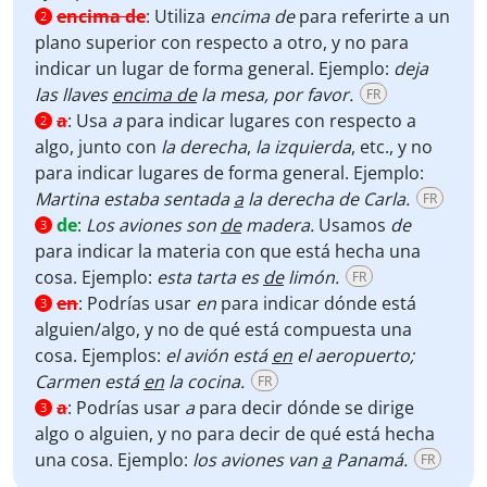
encima de
:
Utiliza
encima de
para referirte a un
2
plano superior con respecto a otro, y no para
indicar un lugar de forma general. Ejemplo:
deja
las llaves
encima de
la mesa, por favor.
FR
a
:
Usa
a
para indicar lugares con respecto a
2
algo, junto con
la derecha
,
la izquierda
, etc., y no
para indicar lugares de forma general. Ejemplo:
Martina estaba sentada
a
la derecha de Carla.
FR
de
:
Los aviones son
de
madera.
Usamos
de
3
para indicar la materia con que está hecha una
cosa. Ejemplo:
esta tarta es
de
limón.
FR
en
:
Podrías usar
en
para indicar dónde está
3
alguien/algo, y no de qué está compuesta una
cosa. Ejemplos:
el avión está
en
el aeropuerto;
Carmen está
en
la cocina.
FR
a
:
Podrías usar
a
para decir dónde se dirige
3
algo o alguien, y no para decir de qué está hecha
una cosa. Ejemplo:
los aviones van
a
Panamá.
FR