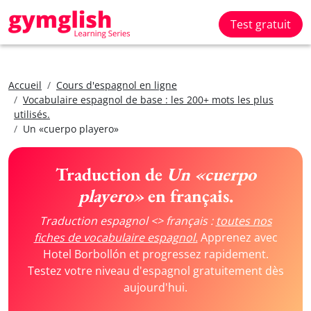
Test gratuit
Accueil
Cours d'espagnol en ligne
Vocabulaire espagnol de base : les 200+ mots les plus
utilisés.
Un «cuerpo playero»
Traduction de
Un «cuerpo
playero»
en français.
Traduction espagnol <> français :
toutes nos
fiches de vocabulaire espagnol.
Apprenez avec
Hotel Borbollón et progressez rapidement.
Testez votre niveau d'espagnol gratuitement dès
aujourd'hui.