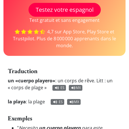
Testez votre espagnol
Test gratuit et sans engagement
4,7 sur App Store, Play Store et
Trustpilot. Plus de 8 000 000 apprenants dans le
monde.
Traduction
un «cuerpo playero»
:
un corps de rêve. Litt : un
« corps de plage »
ES
MX
la playa
:
la plage
ES
MX
Exemples
"
Necesito
un cuerpo playero
para este