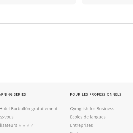
ARNING SERIES
POUR LES PROFESSIONNELS
Hotel Borbollón gratuitement
Gymglish for Business
z-vous
Ecoles de langues
ilisateurs
⭐️ ⭐️ ⭐️ ⭐️
Entreprises