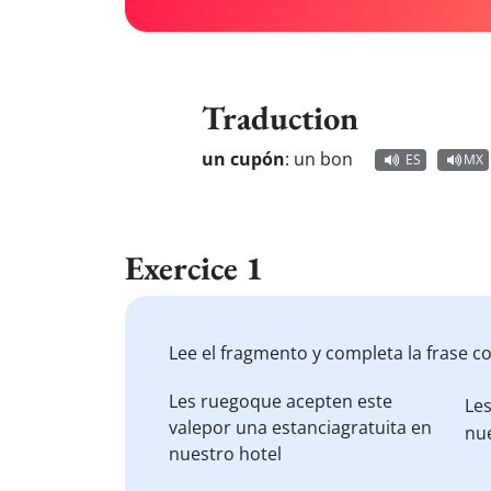
Traduction
un cupón
:
un bon
ES
MX
Exercice 1
Lee el fragmento y completa la frase c
Les
ruego
que acepten este
Le
vale
por una
estancia
gratuita en
nue
nuestro hotel