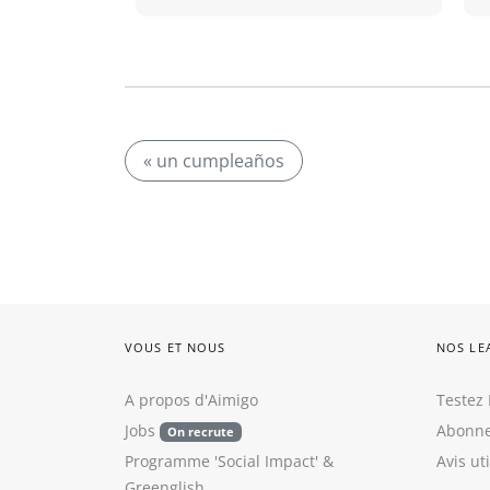
« un cumpleaños
VOUS ET NOUS
NOS LE
A propos d'Aimigo
Testez 
Jobs
Abonne
On recrute
Programme 'Social Impact'
&
Avis ut
Greenglish