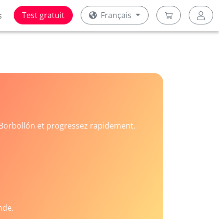
Test gratuit
Français
s
Borbollón et progressez rapidement.
nde.