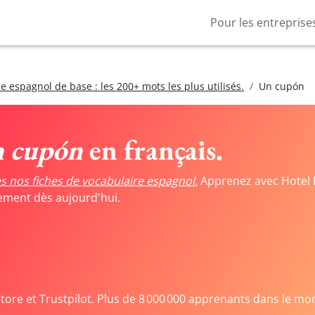
Pour les entreprise
e espagnol de base : les 200+ mots les plus utilisés.
Un cupón
 cupón
en français.
s nos fiches de vocabulaire espagnol.
Apprenez avec Hotel 
tement dès aujourd'hui.
Store et Trustpilot. Plus de 8 000 000 apprenants dans le mo