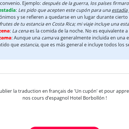
convenio. Ejemplo:
después de la guerra, los países firmar
estadía
:
Les pido que acepten este cupón para una
estadía
ónimos y se refieren a quedarse en un lugar durante cierto
frutes de tu estancia en Costa Rica; mi viaje incluye una est
cena
:
La cena
es la comida de la noche. No es equivalente a
cama
:
Aunque una
cama
va generalmente incluida en una e
ntido que
estancia
, que es más general e incluye todos los s
oublier la traduction en français de 'Un cupón' et pour app
nos cours d’espagnol Hotel Borbollón !