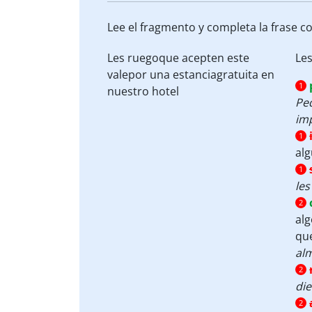
Lee el fragmento y completa la frase c
Les
ruego
que acepten este
Le
vale
por una
estancia
gratuita en
1
nuestro hotel
Pe
im
1
alg
1
les
2
alg
que
alm
2
die
2