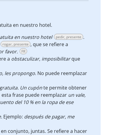
tuita en nuestro hotel.
atuita en nuestro hotel
.
pedir, presente
, que se refiere a
rogar, presente
r favor.
FR
ere a
obstaculizar
,
imposibilitar
que
o, les propongo
. No puede reemplazar
gratuita.
Un cupón
te permite obtener
n esta frase puede reemplazar
un vale,
ento del 10 % en la ropa de ese
e.
Ejemplo:
después de pagar, me
n conjunto, juntas. Se refiere a hacer