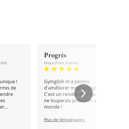
Progrès
USA)
Maya (Paris, France)
unique !
Gymglish m'a permis
rmis de
d'améliorer mon espagnol.
rendre
C'est un rendez-vous que je
mes
ne louperais pour rien au
r...
monde !
Plus de témoignages.