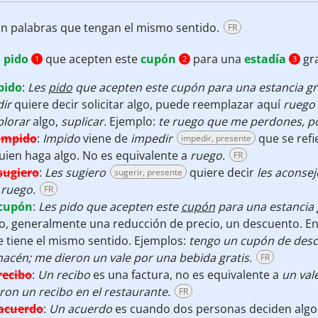
on palabras que tengan el mismo sentido.
FR
s
pido
que acepten este
cupón
para una
estadía
gra
1
2
3
pido
:
Les
pido
que acepten este cupón para una estancia gr
dir
quiere decir solicitar algo, puede reemplazar aquí
ruego
plorar
algo,
suplicar.
Ejemplo:
te ruego que me perdones, po
impido
:
Impido
viene de
impedir
que se refi
impedir, presente
uien haga algo. No es equivalente a
ruego.
FR
sugiero
:
Les sugiero
quiere decir
les aconsej
sugerir, presente
 ruego.
FR
cupón
:
Les pido que acepten este
cupón
para una estancia 
o, generalmente una reducción de precio, un descuento. E
 tiene el mismo sentido. Ejemplos:
tengo un cupón de descu
acén; me dieron un vale por una bebida gratis.
FR
recibo
:
Un recibo
es una factura, no es equivalente a
un val
ron un recibo en el restaurante.
FR
acuerdo
:
Un acuerdo
es cuando dos personas deciden algo e