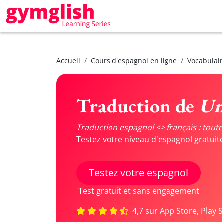
Accueil
Cours d'espagnol en ligne
Vocabulair
Traduction de
Un
Traduction espagnol <> français :
toute
Testez votre niveau d'espagnol gratui
Testez votre espagnol
Test gratuit et sans engagement
4,7 sur App Store, Play 