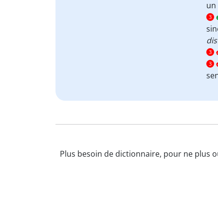
un 
3
sin
dis
3
3
se
Plus besoin de dictionnaire, pour ne plus 