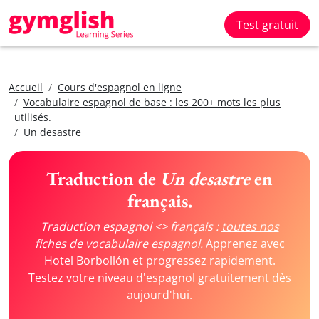
Test gratuit
Accueil
Cours d'espagnol en ligne
Vocabulaire espagnol de base : les 200+ mots les plus
utilisés.
Un desastre
Traduction de
Un desastre
en
français.
Traduction espagnol <> français :
toutes nos
fiches de vocabulaire espagnol.
Apprenez avec
Hotel Borbollón et progressez rapidement.
Testez votre niveau d'espagnol gratuitement dès
aujourd'hui.