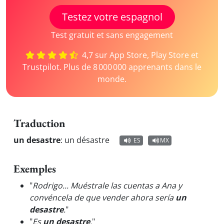
Testez votre espagnol
Test gratuit et sans engagement
4,7 sur App Store, Play Store et
Trustpilot. Plus de 8 000 000 apprenants dans le
monde.
Traduction
un desastre
:
un désastre
ES
MX
Exemples
"
Rodrigo... Muéstrale las cuentas a Ana y
convéncela de que vender ahora sería
un
desastre
.
"
"
Es
un desastre
.
"