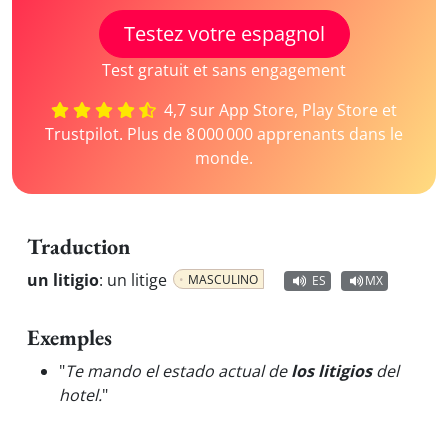
Testez votre espagnol
Test gratuit et sans engagement
4,7 sur App Store, Play Store et
Trustpilot. Plus de 8 000 000 apprenants dans le
monde.
Traduction
un litigio
:
un litige
MASCULINO
ES
MX
Exemples
"
Te mando el estado actual de
los litigios
del
hotel.
"