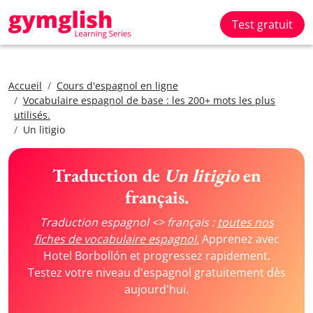
Test gratuit
Accueil
Cours d'espagnol en ligne
Vocabulaire espagnol de base : les 200+ mots les plus
utilisés.
Un litigio
Traduction de
Un litigio
en
français.
Traduction espagnol <> français :
toutes nos
fiches de vocabulaire espagnol.
Apprenez avec
Hotel Borbollón et progressez rapidement.
Testez votre niveau d'espagnol gratuitement dès
aujourd'hui.