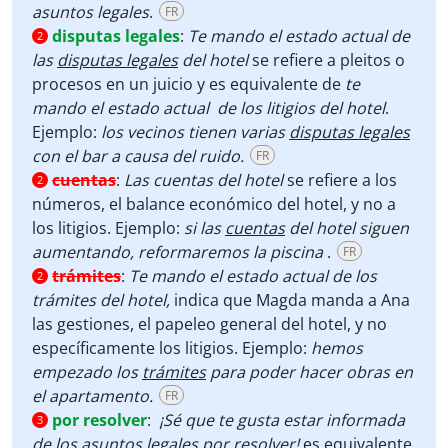
asuntos legales
.
FR
disputas legales
:
Te mando el estado actual de
2
las
disputas legales
del hotel
se refiere a pleitos o
procesos en un juicio y es equivalente de
te
mando el estado actual
de los litigios del hotel
.
Ejemplo:
los vecinos tienen varias
disputas legales
con el bar a causa del ruido.
FR
cuentas
:
Las cuentas del hotel
se refiere a los
2
números, el balance económico del hotel, y no a
los litigios. Ejemplo:
si las
cuentas
del hotel siguen
aumentando, reformaremos la piscina
.
FR
trámites
:
Te mando el estado actual de los
2
trámites del hotel,
indica que Magda manda a Ana
las gestiones, el papeleo general del hotel, y no
específicamente los litigios. Ejemplo:
hemos
empezado los
trámites
para poder hacer obras en
el apartamento.
FR
por resolver
:
¡Sé que te gusta estar informada
3
de los asuntos legales
por resolver
!
es equivalente