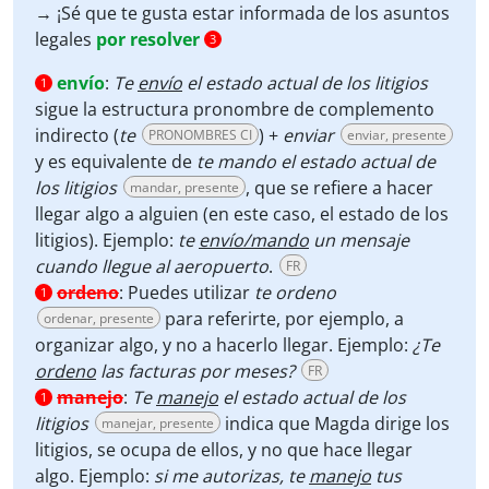
→ ¡Sé que te gusta estar informada de los asuntos
legales
por resolver
3
envío
:
Te
envío
el estado actual de los litigios
1
sigue la estructura pronombre de complemento
indirecto (
te
) +
enviar
PRONOMBRES CI
enviar, presente
y es equivalente de
te mando el estado actual de
los litigios
, que se refiere a hacer
mandar, presente
llegar algo a alguien (en este caso, el estado de los
litigios). Ejemplo:
te
envío/mando
un mensaje
cuando llegue al aeropuerto
.
FR
ordeno
:
Puedes utilizar
te ordeno
1
para referirte, por ejemplo, a
ordenar, presente
organizar algo, y no a hacerlo llegar. Ejemplo:
¿Te
ordeno
las facturas por meses?
FR
manejo
:
Te
manejo
el estado actual de los
1
litigios
indica que Magda dirige los
manejar, presente
litigios, se ocupa de ellos, y no que hace llegar
algo. Ejemplo:
si me autorizas, te
manejo
tus