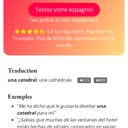
Testez votre espagnol
Test gratuit et sans engagement
4,7 sur App Store, Play Store et
Trustpilot. Plus de 8 000 000 apprenants dans le
monde.
Traduction
una catedral
:
une cathédrale
ES
MX
Exemples
"
Me ha dicho que le gustaría diseñar
una
catedral
para mí.
"
"
¿Sabías que muchas de las ventanas del hotel
están hechas de vitrales comprados en varias