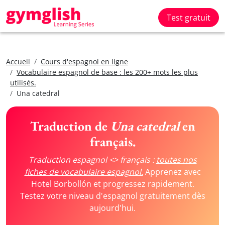
Test gratuit
Accueil
Cours d'espagnol en ligne
Vocabulaire espagnol de base : les 200+ mots les plus
utilisés.
Una catedral
Traduction de
Una catedral
en
français.
Traduction espagnol <> français :
toutes nos
fiches de vocabulaire espagnol.
Apprenez avec
Hotel Borbollón et progressez rapidement.
Testez votre niveau d'espagnol gratuitement dès
aujourd'hui.