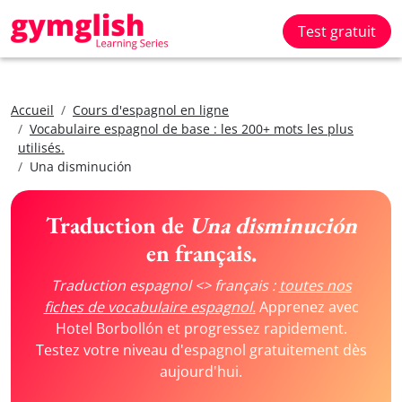
Test gratuit
Accueil
Cours d'espagnol en ligne
Vocabulaire espagnol de base : les 200+ mots les plus
utilisés.
Una disminución
Traduction de
Una disminución
en français.
Traduction espagnol <> français :
toutes nos
fiches de vocabulaire espagnol.
Apprenez avec
Hotel Borbollón et progressez rapidement.
Testez votre niveau d'espagnol gratuitement dès
aujourd'hui.