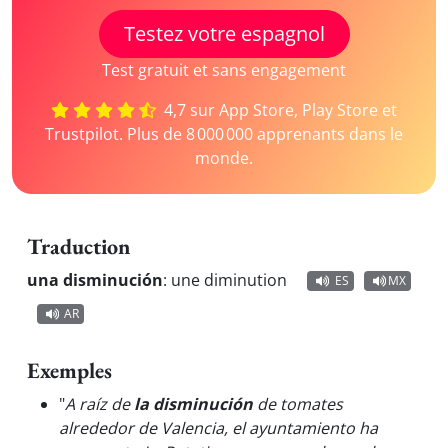
Testez votre espagnol
Test gratuit et sans engagement
4,7 sur App Store, Play Store et
Trustpilot. Plus de 8 000 000 apprenants dans le
monde.
Traduction
una disminución
:
une diminution
ES
MX
AR
Exemples
"
A raíz de
la disminución
de tomates
alrededor de Valencia, el ayuntamiento ha