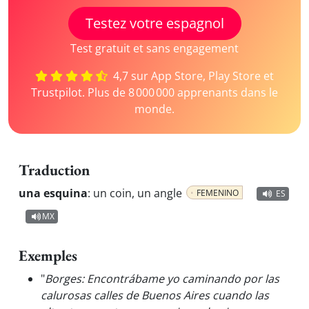
Testez votre espagnol
Test gratuit et sans engagement
4,7 sur App Store, Play Store et
Trustpilot. Plus de 8 000 000 apprenants dans le
monde.
Traduction
una esquina
:
un coin, un angle
FEMENINO
ES
MX
Exemples
"
Borges: Encontrábame yo caminando por las
calurosas calles de Buenos Aires cuando las