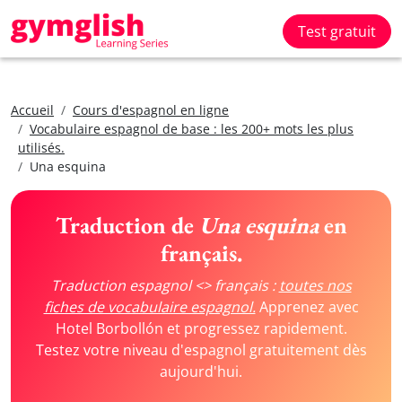
Test gratuit
Accueil
Cours d'espagnol en ligne
Vocabulaire espagnol de base : les 200+ mots les plus
utilisés.
Una esquina
Traduction de
Una esquina
en
français.
Traduction espagnol <> français :
toutes nos
fiches de vocabulaire espagnol.
Apprenez avec
Hotel Borbollón et progressez rapidement.
Testez votre niveau d'espagnol gratuitement dès
aujourd'hui.