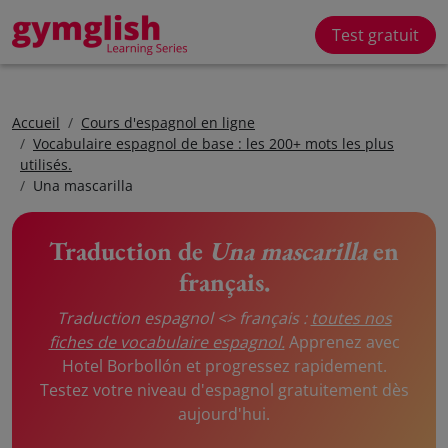
Test gratuit
Accueil
Cours d'espagnol en ligne
Vocabulaire espagnol de base : les 200+ mots les plus
utilisés.
Una mascarilla
Traduction de
Una mascarilla
en
français.
Traduction espagnol <> français :
toutes nos
fiches de vocabulaire espagnol.
Apprenez avec
Hotel Borbollón et progressez rapidement.
Testez votre niveau d'espagnol gratuitement dès
aujourd'hui.