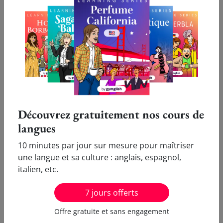
¿Sabes de qué otras maneras llamamos a la
mascarilla? Selecciona todas las respuestas
correctas.
FR
Découvrez gratuitement nos cours de
langues
10 minutes par jour sur mesure pour maîtriser
El tapabocas
une langue et sa culture : anglais, espagnol,
El pasaboca
italien, etc.
El barbijo
El bar de tapas
7 jours offerts
Offre gratuite et sans engagement
¿Sabes de qué otras maneras llamamos a la