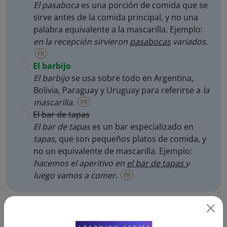
El pasaboca
es una porción de comida que se
sirve antes de la comida principal, y no una
palabra equivalente a la mascarilla. Ejemplo:
en la recepción sirvieron
pasabocas
variados.
FR
El barbijo
El barbijo
se usa sobre todo en Argentina,
Bolivia, Paraguay y Uruguay para referirse a
la
mascarilla
.
FR
El bar de tapas
El bar de tapas
es un bar especializado en
tapas
, que son pequeños platos de comida, y
no un equivalente de mascarilla. Ejemplo:
hacemos el aperitivo en
el bar de tapas
y
luego vamos a comer
.
FR
Exercice 2