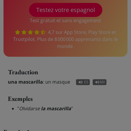
Testez votre espagnol
Test gratuit et sans engagement
4,7 sur App Store, Play Store et
Trustpilot. Plus de 8 000 000 apprenants dans le
monde.
Traduction
una mascarilla
:
un masque
ES
MX
Exemples
"
Olvidarse
la mascarilla
"